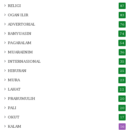
RELIGI
87
OGAN ILIR
83
ADVERTORIAL
76
BANYUASIN
74
PAGARALAM
54
MUARAENIM
36
INTERNASIONAL
35
HIBURAN
25
MURA
23
LAHAT
22
PRABUMULIH
20
PALI
20
OKUT
17
KALAM
16