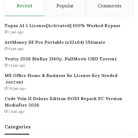
Recent
Popular
Comments
Topaz AI 5 License[Activated] 100% Worked Bypass
1 jam ago
ArtMoney SE Pro Portable (x32x64) Ultimate
8 jam ago
Verity 2026 BluRay 2160𝚙 .FullMov𝗂e UHD Torrent
14 jam ago
MS Office Home & Business No License Key Needed
.tоr𝚛еnt
20 jam ago
Code Vein II Deluxe Edition DODI Repack PC Version
MediaFire 2026
1 hari ago
Categories