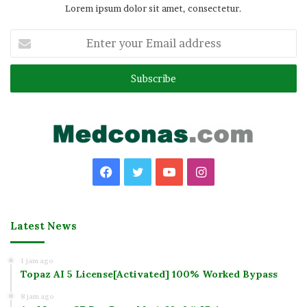
Lorem ipsum dolor sit amet, consectetur.
Enter
your
Email
address
Facebook
Twitter
YouTube
Instagram
Latest News
1 jam ago
Topaz AI 5 License[Activated] 100% Worked Bypass
8 jam ago