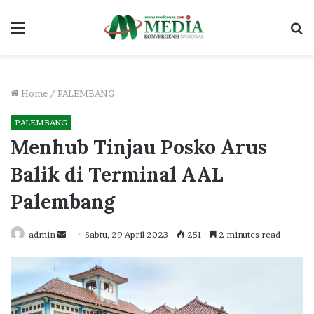
Menu
S
fo
Home
/
PALEMBANG
PALEMBANG
Menhub Tinjau Posko Arus
Balik di Terminal AAL
Palembang
Send
admin
Sabtu, 29 April 2023
251
2 minutes read
an
email