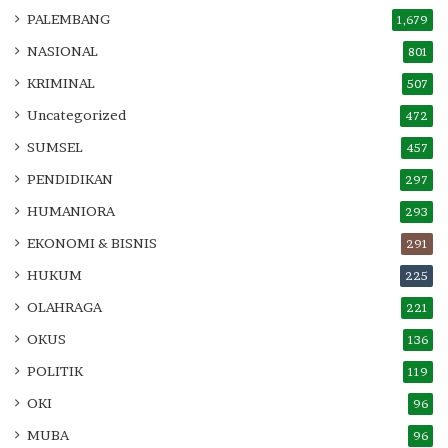
PALEMBANG
1,679
NASIONAL
801
KRIMINAL
507
Uncategorized
472
SUMSEL
457
PENDIDIKAN
297
HUMANIORA
293
EKONOMI & BISNIS
291
HUKUM
225
OLAHRAGA
221
OKUS
136
POLITIK
119
OKI
96
MUBA
96