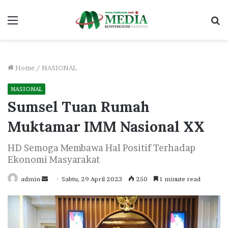
Menu
S
fo
Home
/
NASIONAL
NASIONAL
Sumsel Tuan Rumah
Muktamar IMM Nasional XX
HD Semoga Membawa Hal Positif Terhadap
Ekonomi Masyarakat
Send
admin
Sabtu, 29 April 2023
250
1 minute read
an
email