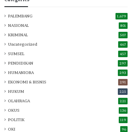
PALEMBANG
1,679
NASIONAL
801
KRIMINAL
507
Uncategorized
467
SUMSEL
457
PENDIDIKAN
297
HUMANIORA
293
EKONOMI & BISNIS
291
HUKUM
225
OLAHRAGA
221
OKUS
136
POLITIK
119
OKI
96