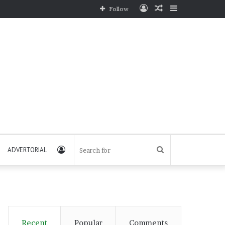
Log
Random
Sidebar
Follow
In
Article
Log
Search
ADVERTORIAL
In
for
Recent
Popular
Comments