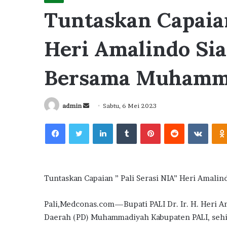
Tuntaskan Capaian
Heri Amalindo Sia
Bersama Muhamm
Send
admin
Sabtu, 6 Mei 2023
an
Facebook
Twitter
LinkedIn
Tumblr
Pinterest
Reddit
VKont
email
Tuntaskan Capaian ” Pali Serasi NIA” Heri Amal
Pali,Medconas.com—Bupati PALI Dr. Ir. H. Heri
Daerah (PD) Muhammadiyah Kabupaten PALI, sehi