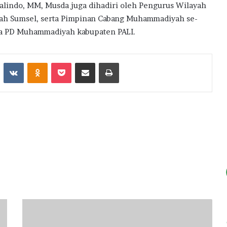
 Amalindo, MM, Musda juga dihadiri oleh Pengurus Wilayah
ah Sumsel, serta Pimpinan Cabang Muhammadiyah se-
ta PD Muhammadiyah kabupaten PALI.
st
Reddit
VKontakte
Odnoklassniki
Pocket
Share via Email
Print