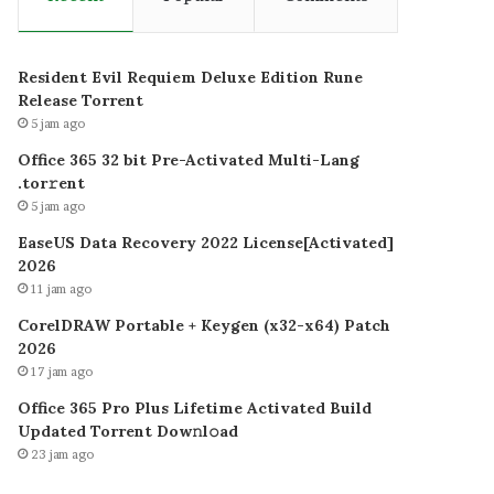
Resident Evil Requiem Deluxe Edition Rune
Release Torrent
5 jam ago
Office 365 32 bit Pre-Activated Multi-Lang
.tоr𝚛еnt
5 jam ago
EaseUS Data Recovery 2022 License[Activated]
2026
11 jam ago
CorelDRAW Portable + Keygen (x32-x64) Patch
2026
17 jam ago
Office 365 Pro Plus Lifetime Activated Build
Updated Torrent Dow𝚗l𝚘аd
23 jam ago