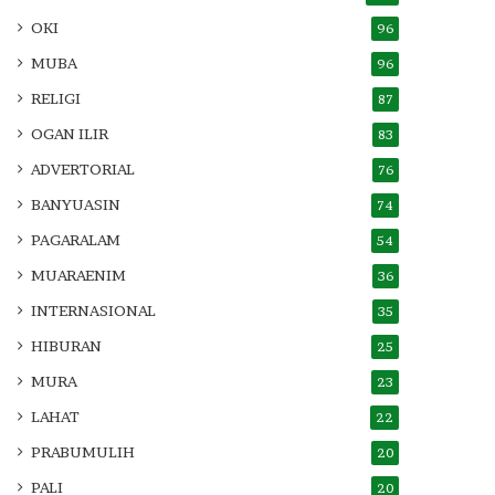
OKI
96
MUBA
96
RELIGI
87
OGAN ILIR
83
ADVERTORIAL
76
BANYUASIN
74
PAGARALAM
54
MUARAENIM
36
INTERNASIONAL
35
HIBURAN
25
MURA
23
LAHAT
22
PRABUMULIH
20
PALI
20