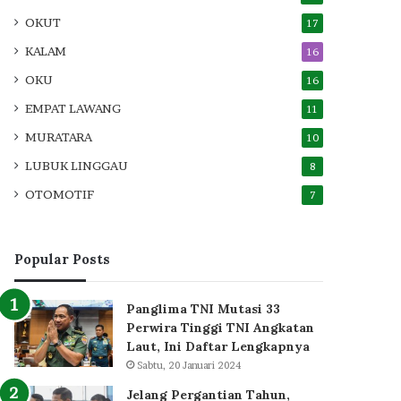
OKUT
17
KALAM
16
OKU
16
EMPAT LAWANG
11
MURATARA
10
LUBUK LINGGAU
8
OTOMOTIF
7
Popular Posts
Panglima TNI Mutasi 33
Perwira Tinggi TNI Angkatan
Laut, Ini Daftar Lengkapnya
Sabtu, 20 Januari 2024
Jelang Pergantian Tahun,