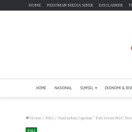
HOME
PEDOMAN MEDIA SIBER
DISCLAIMER
T
HOME
NASIONAL
SUMSEL
EKONOMI & BIS
Home
/
PALI
/
Tuntaskan Capaian ” Pali Serasi NIA” H
PALI