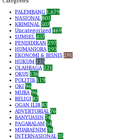
Categories
PALEMBANG
1,679
NASIONAL
801
KRIMINAL
507
Uncategorized
469
SUMSEL
457
PENDIDIKAN
297
HUMANIORA
293
EKONOMI & BISNIS
291
HUKUM
225
OLAHRAGA
221
OKUS
136
POLITIK
119
OKI
96
MUBA
96
RELIGI
87
OGAN ILIR
83
ADVERTORIAL
76
BANYUASIN
74
PAGARALAM
54
MUARAENIM
36
INTERNASIONAL
35