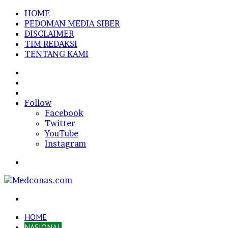
HOME
PEDOMAN MEDIA SIBER
DISCLAIMER
TIM REDAKSI
TENTANG KAMI
Sidebar
Random
Article
Log
In
Follow
Facebook
Twitter
YouTube
Instagram
Menu
Search
for
HOME
NASIONAL