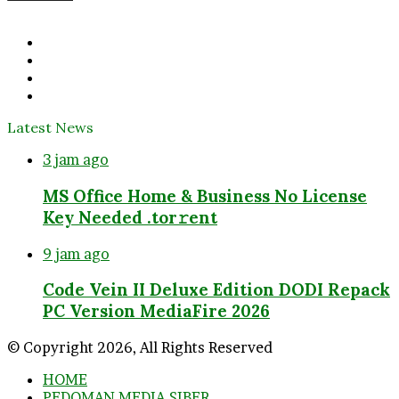
Email
address
Facebook
Twitter
YouTube
Instagram
Latest News
3 jam ago
MS Office Home & Business No License
Key Needed .tоr𝚛еnt
9 jam ago
Code Vein II Deluxe Edition DODI Repack
PC Version MediaFire 2026
© Copyright 2026, All Rights Reserved
HOME
PEDOMAN MEDIA SIBER