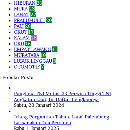
HIBURAN
25
MURA
23
LAHAT
22
PRABUMULIH
20
PALI
20
OKUT
17
KALAM
16
OKU
16
EMPAT LAWANG
11
MURATARA
10
LUBUK LINGGAU
8
OTOMOTIF
7
Popular Posts
Panglima TNI Mutasi 33 Perwira Tinggi TNI
Angkatan Laut, Ini Daftar Lengkapnya
Sabtu, 20 Januari 2024
Jelang Pergantian Tahun, Lanal Palembang
Laksanakan Doa Bersama
Rabu, 1 Januari 2025