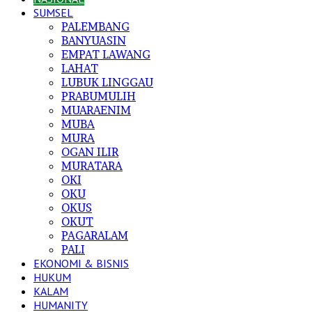
SUMSEL
PALEMBANG
BANYUASIN
EMPAT LAWANG
LAHAT
LUBUK LINGGAU
PRABUMULIH
MUARAENIM
MUBA
MURA
OGAN ILIR
MURATARA
OKI
OKU
OKUS
OKUT
PAGARALAM
PALI
EKONOMI & BISNIS
HUKUM
KALAM
HUMANITY