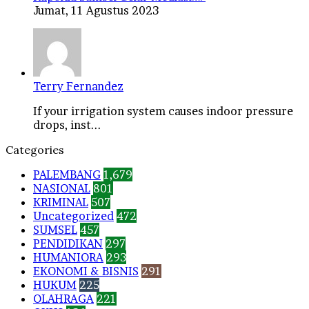
Jumat, 11 Agustus 2023
Terry Fernandez
If your irrigation system causes indoor pressure
drops, inst...
Categories
PALEMBANG
1,679
NASIONAL
801
KRIMINAL
507
Uncategorized
472
SUMSEL
457
PENDIDIKAN
297
HUMANIORA
293
EKONOMI & BISNIS
291
HUKUM
225
OLAHRAGA
221