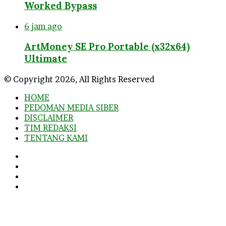
Worked Bypass
6 jam ago
ArtMoney SE Pro Portable (x32x64)
Ultimate
© Copyright 2026, All Rights Reserved
HOME
PEDOMAN MEDIA SIBER
DISCLAIMER
TIM REDAKSI
TENTANG KAMI
Facebook
Twitter
YouTube
Instagram
Facebook
Twitter
WhatsApp
Telegram
Viber
Back
to
top