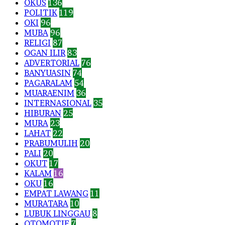
OKUS
136
POLITIK
119
OKI
96
MUBA
96
RELIGI
87
OGAN ILIR
83
ADVERTORIAL
76
BANYUASIN
74
PAGARALAM
54
MUARAENIM
36
INTERNASIONAL
35
HIBURAN
25
MURA
23
LAHAT
22
PRABUMULIH
20
PALI
20
OKUT
17
KALAM
16
OKU
16
EMPAT LAWANG
11
MURATARA
10
LUBUK LINGGAU
8
OTOMOTIF
7