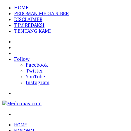
HOME
PEDOMAN MEDIA SIBER
DISCLAIMER
TIM REDAKSI
TENTANG KAMI
Sidebar
Random
Article
Log
In
Follow
Facebook
Twitter
YouTube
Instagram
Menu
Search
for
HOME
NASIONAL