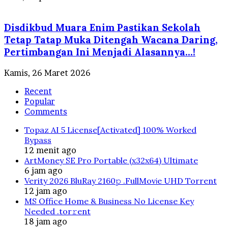
Disdikbud Muara Enim Pastikan Sekolah
Tetap Tatap Muka Ditengah Wacana Daring,
Pertimbangan Ini Menjadi Alasannya…!
Kamis, 26 Maret 2026
Recent
Popular
Comments
Topaz AI 5 License[Activated] 100% Worked
Bypass
12 menit ago
ArtMoney SE Pro Portable (x32x64) Ultimate
6 jam ago
Verity 2026 BluRay 2160𝚙 .FullMov𝗂e UHD Torrent
12 jam ago
MS Office Home & Business No License Key
Needed .tоr𝚛еnt
18 jam ago