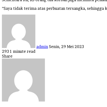
“Saya tidak terima atas perbuatan tersangka, sehingga 
Send
an
email
admin
Senin, 29 Mei 2023
293
1 minute read
Facebook
Twitter
LinkedIn
Tumblr
Pinterest
Reddit
VKontakte
Odnoklassniki
Pocket
Share
Facebook
Twitter
LinkedIn
Tumblr
Pinterest
Reddit
VKontakte
Odnoklassniki
Pocket
Share
Print
via
Email