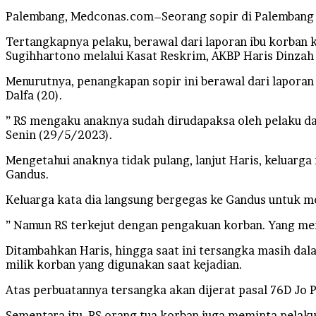
Palembang, Medconas.com–Seorang sopir di Palembang t
Tertangkapnya pelaku, berawal dari laporan ibu korban
Sugihhartono melalui Kasat Reskrim, AKBP Haris Dinzah d
Menurutnya, penangkapan sopir ini berawal dari laporan
Dalfa (20).
” RS mengaku anaknya sudah dirudapaksa oleh pelaku dan
Senin (29/5/2023).
Mengetahui anaknya tidak pulang, lanjut Haris, keluarg
Gandus.
Keluarga kata dia langsung bergegas ke Gandus untuk me
” Namun RS terkejut dengan pengakuan korban. Yang men
Ditambahkan Haris, hingga saat ini tersangka masih da
milik korban yang digunakan saat kejadian.
Atas perbuatannya tersangka akan dijerat pasal 76D Jo 
Sementara itu, RS orang tua korban juga meminta pela