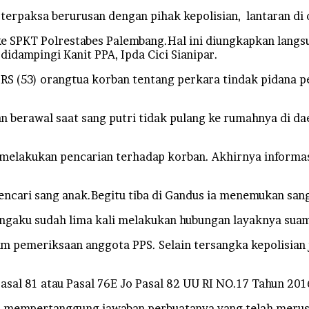
erpaksa berurusan dengan pihak kepolisian, lantaran d
 ke SPKT Polrestabes Palembang.Hal ini diungkapkan lang
idampingi Kanit PPA, Ipda Cici Sianipar.
 RS (53) orangtua korban tentang perkara tindak pidana p
 berawal saat sang putri tidak pulang ke rumahnya di dae
a melakukan pencarian terhadap korban. Akhirnya informa
ncari sang anak.Begitu tiba di Gandus ia menemukan sang
gaku sudah lima kali melakukan hubungan layaknya suami 
lam pemeriksaan anggota PPS. Selain tersangka kepolisia
Pasal 81 atau Pasal 76E Jo Pasal 82 UU RI NO.17 Tahun 20
ku mempertanggung jawaban perbuatanya yang telah meru