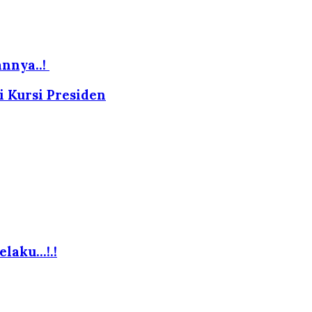
annya..!
 Kursi Presiden
elaku…!.!