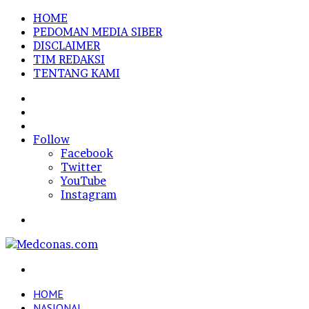
HOME
PEDOMAN MEDIA SIBER
DISCLAIMER
TIM REDAKSI
TENTANG KAMI
Sidebar
Random
Article
Log
In
Follow
Facebook
Twitter
YouTube
Instagram
Menu
Search
for
HOME
NASIONAL