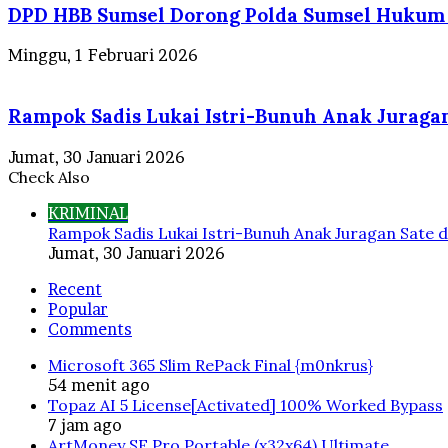
DPD HBB Sumsel Dorong Polda Sumsel Hukum B
Minggu, 1 Februari 2026
Rampok Sadis Lukai Istri-Bunuh Anak Juragan
Jumat, 30 Januari 2026
Check Also
Close
KRIMINAL
Rampok Sadis Lukai Istri-Bunuh Anak Juragan Sate d
Jumat, 30 Januari 2026
Recent
Popular
Comments
Microsoft 365 Slim RePack Final {m0nkrus}
54 menit ago
Topaz AI 5 License[Activated] 100% Worked Bypass
7 jam ago
ArtMoney SE Pro Portable (x32x64) Ultimate