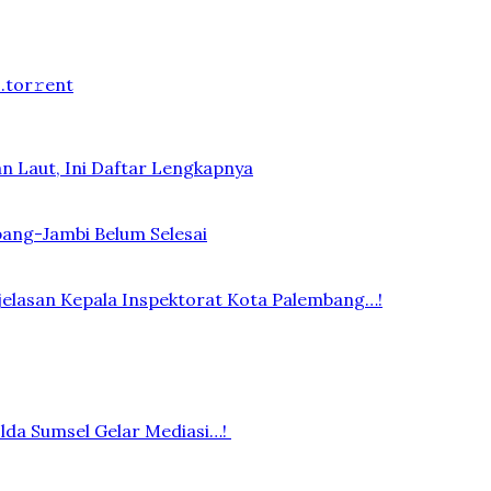
.tоr𝚛еnt
n Laut, Ini Daftar Lengkapnya
bang-Jambi Belum Selesai
elasan Kepala Inspektorat Kota Palembang…!
lda Sumsel Gelar Mediasi…!