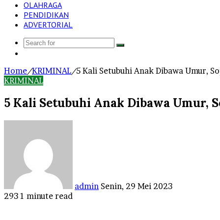
OLAHRAGA
PENDIDIKAN
ADVERTORIAL
Search
Log
for
In
Home
/
KRIMINAL
/
5 Kali Setubuhi Anak Dibawa Umur, So
KRIMINAL
5 Kali Setubuhi Anak Dibawa Umur, S
Send
an
email
admin
Senin, 29 Mei 2023
293
1 minute read
Facebook
Twitter
LinkedIn
Tumblr
Pinterest
Reddit
VKontakte
Odnoklassniki
Pocket