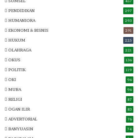
SUMSEL
457
PENDIDIKAN
297
HUMANIORA
293
EKONOMI & BISNIS
291
HUKUM
225
OLAHRAGA
221
OKUS
136
POLITIK
119
OKI
96
MUBA
96
RELIGI
87
OGAN ILIR
83
ADVERTORIAL
76
BANYUASIN
74