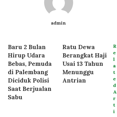
admin
Website
Baru 2 Bulan
Ratu Dewa
R
e
Hirup Udara
Berangkat Haji
l
Bebas, Pemuda
Usai 13 Tahun
a
di Palembang
Menunggu
t
e
Diciduk Polisi
Antrian
d
Saat Berjualan
A
Sabu
r
t
i