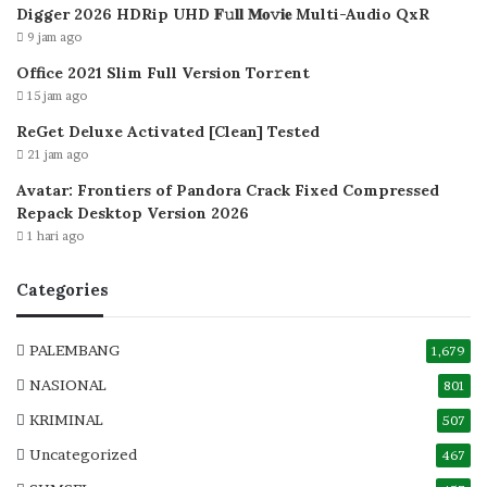
Digger 2026 HDRip UHD 𝐅𝚞𝐥𝐥 𝐌𝐨𝚟𝐢𝐞 Multi-Audio QxR
9 jam ago
Office 2021 Slim Full Version Tor𝚛ent
15 jam ago
ReGet Deluxe Activated [Clean] Tested
21 jam ago
Avatar: Frontiers of Pandora Crack Fixed Compressed
Repack Desktop Version 2026
1 hari ago
Categories
PALEMBANG
1,679
NASIONAL
801
KRIMINAL
507
Uncategorized
467