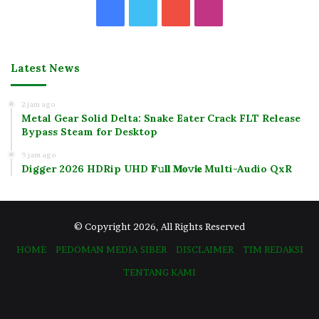
Facebook
Twitter
YouTube
Instagram
Latest News
2 jam ago
Metal Gear Solid Delta: Snake Eater Crack FLT Release
Bypass Steam for Desktop
9 jam ago
Digger 2026 HDRip UHD 𝐅𝚞𝐥𝐥 𝐌𝐨𝚟𝐢𝐞 Multi-Audio QxR
© Copyright 2026, All Rights Reserved
HOME
PEDOMAN MEDIA SIBER
DISCLAIMER
TIM REDAKSI
TENTANG KAMI
Facebook
Twitter
YouTube
Instagram