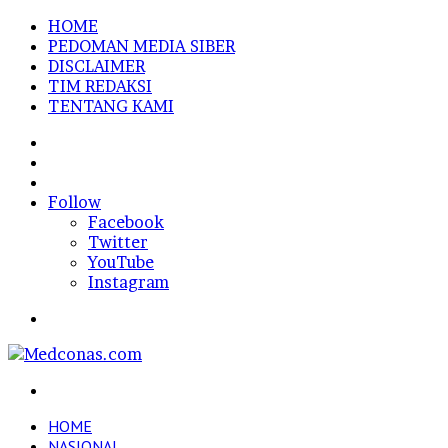
HOME
PEDOMAN MEDIA SIBER
DISCLAIMER
TIM REDAKSI
TENTANG KAMI
Sidebar
Random
Article
Log
In
Follow
Facebook
Twitter
YouTube
Instagram
Menu
Search
for
HOME
NASIONAL