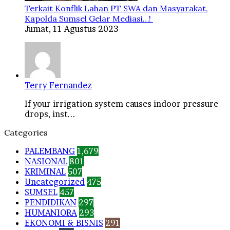
Terkait Konflik Lahan PT SWA dan Masyarakat,
Kapolda Sumsel Gelar Mediasi…!
Jumat, 11 Agustus 2023
Terry Fernandez
If your irrigation system causes indoor pressure
drops, inst...
Categories
PALEMBANG
1,679
NASIONAL
801
KRIMINAL
507
Uncategorized
475
SUMSEL
457
PENDIDIKAN
297
HUMANIORA
293
EKONOMI & BISNIS
291