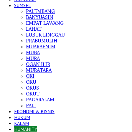
SUMSEL
PALEMBANG
BANYUASIN
EMPAT LAWANG
LAHAT
LUBUK LINGGAU
PRABUMULIH
MUARAENIM
MUBA
MURA
OGAN ILIR
MURATARA
OKI
OKU
OKUS
OKUT
PAGARALAM
PALI
EKONOMI & BISNIS
HUKUM
KALAM
HUMANITY