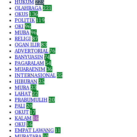
HUKUM
225
OLAHRAGA
221
OKUS
136
POLITIK
119
OKI
96
MUBA
96
RELIGI
87
OGAN ILIR
83
ADVERTORIAL
76
BANYUASIN
74
PAGARALAM
54
MUARAENIM
36
INTERNASIONAL
35
HIBURAN
25
MURA
23
LAHAT
22
PRABUMULIH
20
PALI
20
OKUT
17
KALAM
16
OKU
16
EMPAT LAWANG
11
MURATARA
10