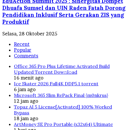
EduAction Summit 2025 : Sinergitas Dompet
Dhuafa Sumsel dan UIN Raden Fatah Dorong
Pendidikan Inklusif Serta Gerakan ZIS yang
Produktif
Selasa, 28 Oktober 2025
Recent
Popular
Comments
Office 365 Pro Plus Lifetime Activated Build
Updated Torrent Dow𝚗l𝚘аd
16 menit ago
Ice Skater 2026 Full4K DDP5.1 torrent
6 jam ago
Microsoft 365 Slim RePack Final {m0nkrus}
12 jam ago
Topaz AI 5 License[Activated] 100% Worked
Bypass
18 jam ago
ArtMoney SE Pro Portable (x32x64) Ultimate
1 hari ago