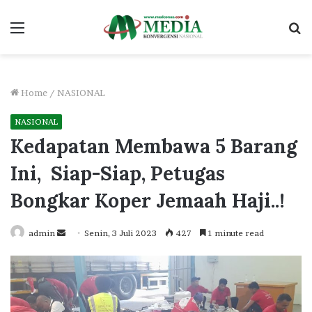
Menu
S
fo
Home
/
NASIONAL
NASIONAL
Kedapatan Membawa 5 Barang
Ini, Siap-Siap, Petugas
Bongkar Koper Jemaah Haji..!
Send
admin
Senin, 3 Juli 2023
427
1 minute read
an
email