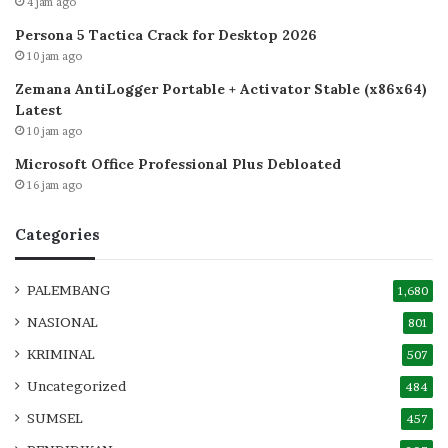
4 jam ago
Persona 5 Tactica Crack for Desktop 2026
10 jam ago
Zemana AntiLogger Portable + Activator Stable (x86x64)
Latest
10 jam ago
Microsoft Office Professional Plus Debloated
16 jam ago
Categories
PALEMBANG
1,680
NASIONAL
801
KRIMINAL
507
Uncategorized
484
SUMSEL
457