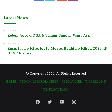
Latest News
3 jam ago
Kebun Agro-TOGA & Tanam Pangan Wana Asri
4 jam ago
Kusuriya no Hitorigoto Movie: Bouhi no Hihou 2026 4K
HEVC Proper
© Copyright 2026, All Rights Reserved
HOME
PEDOMAN MEDIA SIBER
DISCLAIMER
TIM REDAKSI
TENTANG KAMI
Facebook
Twitter
YouTube
Instagram