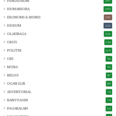
PENDIDIKAN
297
HUMANIORA
293
EKONOMI & BISNIS
291
HUKUM
225
OLAHRAGA
221
OKUS
136
POLITIK
119
OKI
96
MUBA
96
RELIGI
87
OGAN ILIR
83
ADVERTORIAL
76
BANYUASIN
74
PAGARALAM
54