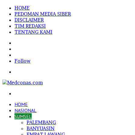
HOME
PEDOMAN MEDIA SIBER
DISCLAIMER
TIM REDAKSI
TENTANG KAMI
Sidebar
Random
Article
Log
In
Follow
Menu
Search
for
HOME
NASIONAL
SUMSEL
PALEMBANG
BANYUASIN
EMPAT LAWANG