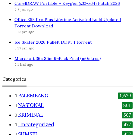
CorelDRAW Portable + Keygen (x32-x64) Patch 2026
7 jam ago
Office 365 Pro Plus Lifetime Activated Build Updated
Torrent Dow𝚗l𝚘аd
13 jam ago
Ice Skater 2026 Full4K DDP5.1 torrent
19 jam ago
Microsoft 365 Slim RePack Final {m0nkrus}
1 hari ago
Categories
PALEMBANG
1,679
NASIONAL
801
KRIMINAL
507
Uncategorized
477
SUMSEL
457