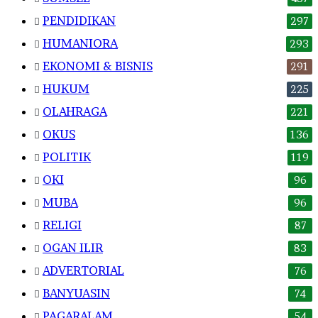
PENDIDIKAN
297
HUMANIORA
293
EKONOMI & BISNIS
291
HUKUM
225
OLAHRAGA
221
OKUS
136
POLITIK
119
OKI
96
MUBA
96
RELIGI
87
OGAN ILIR
83
ADVERTORIAL
76
BANYUASIN
74
PAGARALAM
54