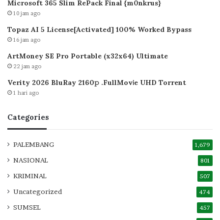
Microsoft 365 Slim RePack Final {m0nkrus}
10 jam ago
Topaz AI 5 License[Activated] 100% Worked Bypass
16 jam ago
ArtMoney SE Pro Portable (x32x64) Ultimate
22 jam ago
Verity 2026 BluRay 2160𝚙 .FullMov𝗂e UHD Torrent
1 hari ago
Categories
PALEMBANG
1,679
NASIONAL
801
KRIMINAL
507
Uncategorized
474
SUMSEL
457