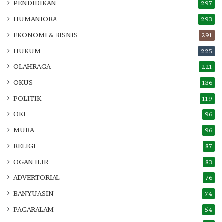
PENDIDIKAN
297
HUMANIORA
293
EKONOMI & BISNIS
291
HUKUM
225
OLAHRAGA
221
OKUS
136
POLITIK
119
OKI
96
MUBA
96
RELIGI
87
OGAN ILIR
83
ADVERTORIAL
76
BANYUASIN
74
PAGARALAM
54