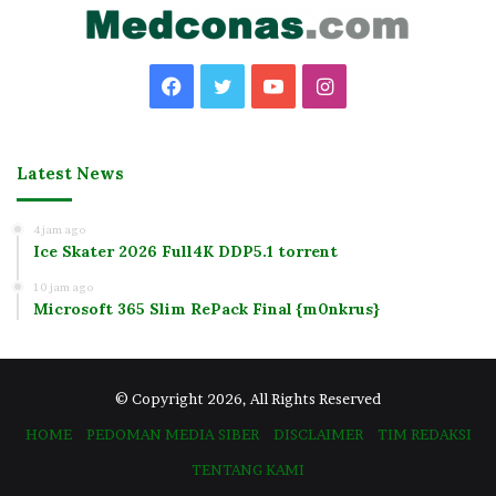
Facebook
Twitter
YouTube
Instagram
Latest News
4 jam ago
Ice Skater 2026 Full4K DDP5.1 torrent
10 jam ago
Microsoft 365 Slim RePack Final {m0nkrus}
© Copyright 2026, All Rights Reserved
HOME
PEDOMAN MEDIA SIBER
DISCLAIMER
TIM REDAKSI
TENTANG KAMI