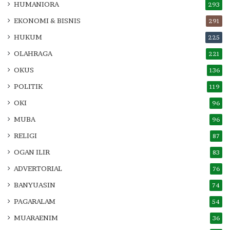
HUMANIORA
293
EKONOMI & BISNIS
291
HUKUM
225
OLAHRAGA
221
OKUS
136
POLITIK
119
OKI
96
MUBA
96
RELIGI
87
OGAN ILIR
83
ADVERTORIAL
76
BANYUASIN
74
PAGARALAM
54
MUARAENIM
36