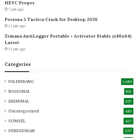
HEVC Proper
7 jam ago
Persona 5 Tactica Crack for Desktop 2026
13 jam ago
Zemana AntiLogger Portable + Activator Stable (x86x64)
Latest
13 jam ago
Categories
PALEMBANG
1,680
NASIONAL
801
KRIMINAL
507
Uncategorized
485
SUMSEL
457
PENDIDIKAN
297