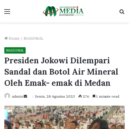
Menu
S
fo
Home
/
NASIONAL
NASIONAL
Presiden Jokowi Dilempari
Sandal dan Botol Air Mineral
Oleh Emak- emak di Medan
Send
admin
Senin, 28 Agustus 2023
276
1 minute read
an
email