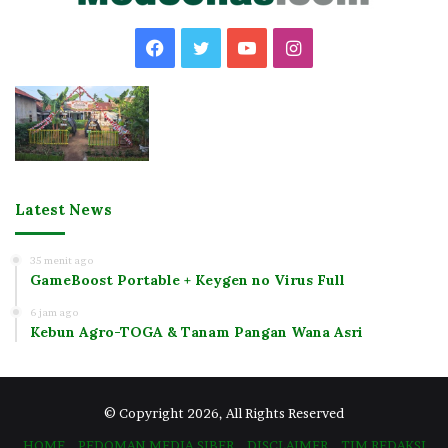
Facebook
Twitter
YouTube
Instagram
Latest News
35 menit ago
GameBoost Portable + Keygen no Virus Full
6 jam ago
Kebun Agro-TOGA & Tanam Pangan Wana Asri
© Copyright 2026, All Rights Reserved
HOME
PEDOMAN MEDIA SIBER
DISCLAIMER
TIM REDAKSI