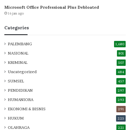
Microsoft Office Professional Plus Debloated
16 jam ago
Categories
PALEMBANG
1,680
NASIONAL
801
KRIMINAL
507
Uncategorized
484
SUMSEL
457
PENDIDIKAN
297
HUMANIORA
293
EKONOMI & BISNIS
291
HUKUM
225
OLAHRAGA
221