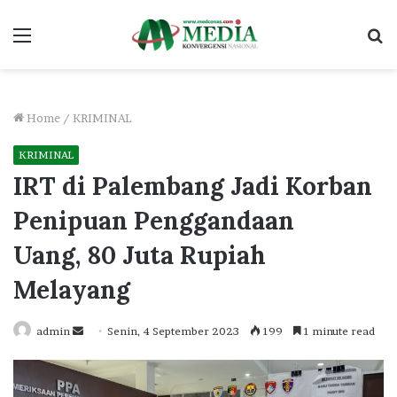
Menu
S
fo
Home
/
KRIMINAL
KRIMINAL
IRT di Palembang Jadi Korban
Penipuan Penggandaan
Uang, 80 Juta Rupiah
Melayang
Send
admin
Senin, 4 September 2023
199
1 minute read
an
email