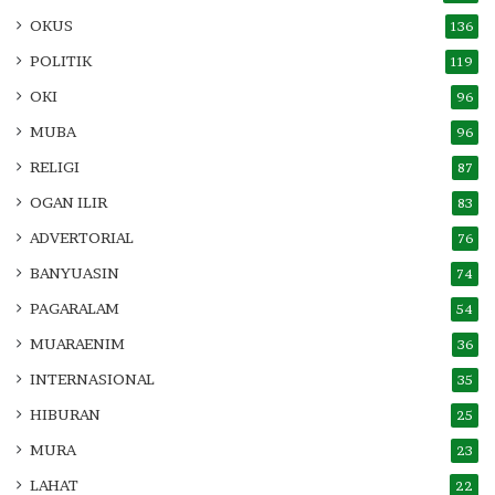
OKUS
136
POLITIK
119
OKI
96
MUBA
96
RELIGI
87
OGAN ILIR
83
ADVERTORIAL
76
BANYUASIN
74
PAGARALAM
54
MUARAENIM
36
INTERNASIONAL
35
HIBURAN
25
MURA
23
LAHAT
22