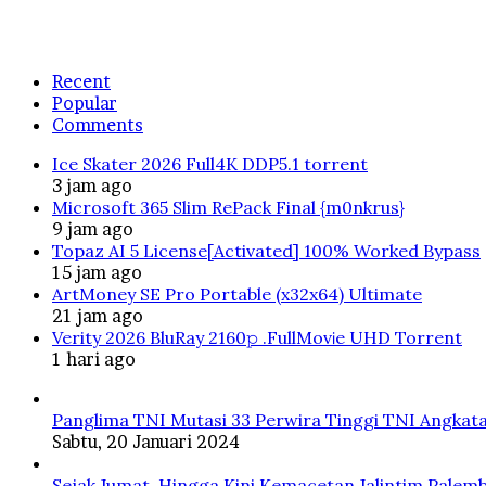
Recent
Popular
Comments
Ice Skater 2026 Full4K DDP5.1 torrent
3 jam ago
Microsoft 365 Slim RePack Final {m0nkrus}
9 jam ago
Topaz AI 5 License[Activated] 100% Worked Bypass
15 jam ago
ArtMoney SE Pro Portable (x32x64) Ultimate
21 jam ago
Verity 2026 BluRay 2160𝚙 .FullMov𝗂e UHD Torrent
1 hari ago
Panglima TNI Mutasi 33 Perwira Tinggi TNI Angkata
Sabtu, 20 Januari 2024
Sejak Jumat, Hingga Kini Kemacetan Jalintim Palem