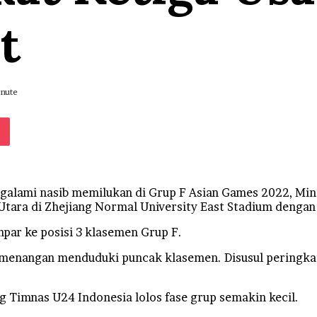
ut
inute
e
klassniki
Pocket
ami nasib memilukan di Grup F Asian Games 2022, Mingg
Utara di Zhejiang Normal University East Stadium dengan 
par ke posisi 3 klasemen Grup F.
 kemenangan menduduki puncak klasemen. Disusul peringka
g Timnas U24 Indonesia lolos fase grup semakin kecil.