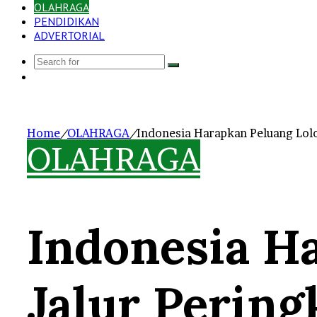
OLAHRAGA
PENDIDIKAN
ADVERTORIAL
Search
Log
for
In
Home
/
OLAHRAGA
/
Indonesia Harapkan Peluang Lolos
OLAHRAGA
Indonesia H
Jalur Pering