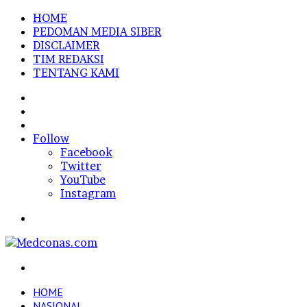
HOME
PEDOMAN MEDIA SIBER
DISCLAIMER
TIM REDAKSI
TENTANG KAMI
Sidebar
Random
Article
Log
In
Follow
Facebook
Twitter
YouTube
Instagram
Menu
Search
for
HOME
NASIONAL