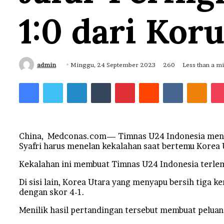
1:0 dari Kor
Send
admin
Minggu, 24 September 2023
260
Less than a m
an
Facebook
Twitter
LinkedIn
Tumblr
Pinterest
Reddit
VKontakt
Odno
email
China, Medconas.com— Timnas U24 Indonesia mengal
Syafri harus menelan kekalahan saat bertemu Korea 
Kekalahan ini membuat Timnas U24 Indonesia terlem
Di sisi lain, Korea Utara yang menyapu bersih tiga
dengan skor 4-1.
Menilik hasil pertandingan tersebut membuat peluan