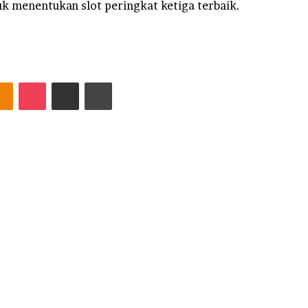
k menentukan slot peringkat ketiga terbaik.
ntakte
Odnoklassniki
Pocket
Share via Email
Print