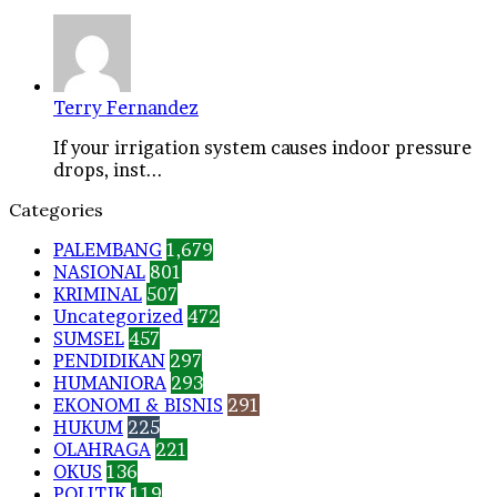
Terry Fernandez
If your irrigation system causes indoor pressure
drops, inst...
Categories
PALEMBANG
1,679
NASIONAL
801
KRIMINAL
507
Uncategorized
472
SUMSEL
457
PENDIDIKAN
297
HUMANIORA
293
EKONOMI & BISNIS
291
HUKUM
225
OLAHRAGA
221
OKUS
136
POLITIK
119