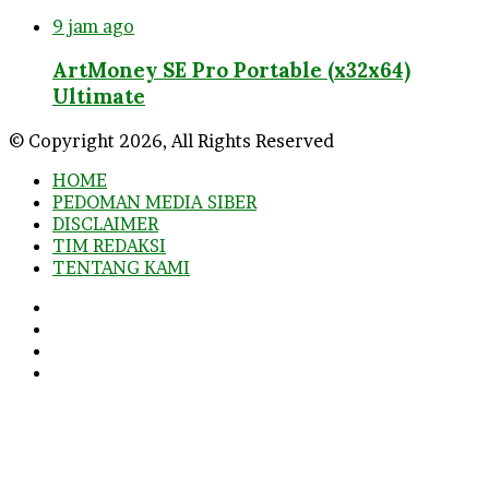
9 jam ago
ArtMoney SE Pro Portable (x32x64)
Ultimate
© Copyright 2026, All Rights Reserved
HOME
PEDOMAN MEDIA SIBER
DISCLAIMER
TIM REDAKSI
TENTANG KAMI
Facebook
Twitter
YouTube
Instagram
Facebook
Twitter
WhatsApp
Telegram
Viber
Back
to
top
button