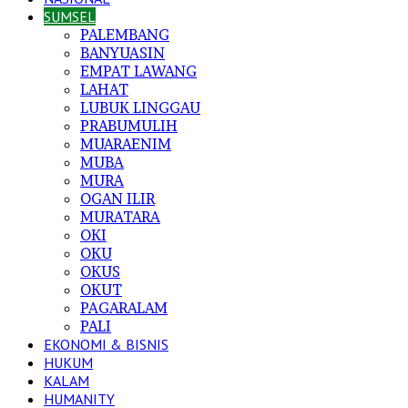
SUMSEL
PALEMBANG
BANYUASIN
EMPAT LAWANG
LAHAT
LUBUK LINGGAU
PRABUMULIH
MUARAENIM
MUBA
MURA
OGAN ILIR
MURATARA
OKI
OKU
OKUS
OKUT
PAGARALAM
PALI
EKONOMI & BISNIS
HUKUM
KALAM
HUMANITY