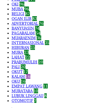
OKI
96
MUBA
96
RELIGI
87
OGAN ILIR
83
ADVERTORIAL
76
BANYUASIN
74
PAGARALAM
54
MUARAENIM
36
INTERNASIONAL
35
HIBURAN
25
MURA
23
LAHAT
22
PRABUMULIH
20
PALI
20
OKUT
17
KALAM
16
OKU
16
EMPAT LAWANG
11
MURATARA
10
LUBUK LINGGAU
8
OTOMOTIF
7