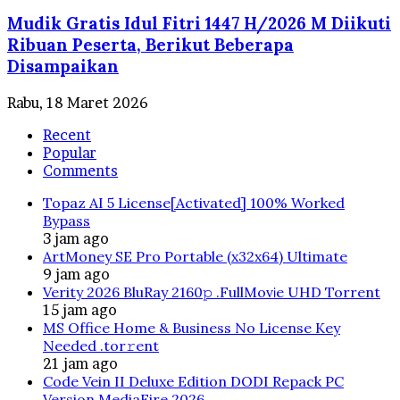
Mudik Gratis Idul Fitri 1447 H/2026 M Diikuti
Ribuan Peserta, Berikut Beberapa
Disampaikan
Rabu, 18 Maret 2026
Recent
Popular
Comments
Topaz AI 5 License[Activated] 100% Worked
Bypass
3 jam ago
ArtMoney SE Pro Portable (x32x64) Ultimate
9 jam ago
Verity 2026 BluRay 2160𝚙 .FullMov𝗂e UHD Torrent
15 jam ago
MS Office Home & Business No License Key
Needed .tоr𝚛еnt
21 jam ago
Code Vein II Deluxe Edition DODI Repack PC
Version MediaFire 2026