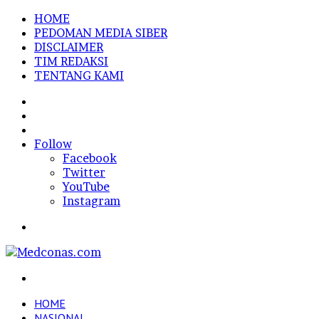
HOME
PEDOMAN MEDIA SIBER
DISCLAIMER
TIM REDAKSI
TENTANG KAMI
Sidebar
Random
Article
Log
In
Follow
Facebook
Twitter
YouTube
Instagram
Menu
Search
for
HOME
NASIONAL