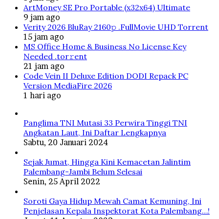
ArtMoney SE Pro Portable (x32x64) Ultimate
9 jam ago
Verity 2026 BluRay 2160𝚙 .FullMov𝗂e UHD Torrent
15 jam ago
MS Office Home & Business No License Key
Needed .tоr𝚛еnt
21 jam ago
Code Vein II Deluxe Edition DODI Repack PC
Version MediaFire 2026
1 hari ago
Panglima TNI Mutasi 33 Perwira Tinggi TNI
Angkatan Laut, Ini Daftar Lengkapnya
Sabtu, 20 Januari 2024
Sejak Jumat, Hingga Kini Kemacetan Jalintim
Palembang-Jambi Belum Selesai
Senin, 25 April 2022
Soroti Gaya Hidup Mewah Camat Kemuning, Ini
Penjelasan Kepala Inspektorat Kota Palembang…!