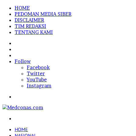
HOME
PEDOMAN MEDIA SIBER
DISCLAIMER
TIM REDAKSI
TENTANG KAMI
Sidebar
Random
Article
Log
In
Follow
Facebook
Twitter
YouTube
Instagram
Menu
Search
for
HOME
NASIONAL