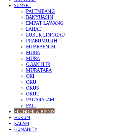
SUMSEL
PALEMBANG
BANYUASIN
EMPAT LAWANG
LAHAT
LUBUK LINGGAU
PRABUMULIH
MUARAENIM
MUBA
MURA
OGAN ILIR
MURATARA
OKI
OKU
OKUS
OKUT
PAGARALAM
PALI
EKONOMI & BISNIS
HUKUM
KALAM
HUMANITY