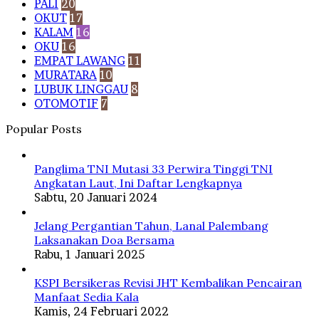
PALI
20
OKUT
17
KALAM
16
OKU
16
EMPAT LAWANG
11
MURATARA
10
LUBUK LINGGAU
8
OTOMOTIF
7
Popular Posts
Panglima TNI Mutasi 33 Perwira Tinggi TNI
Angkatan Laut, Ini Daftar Lengkapnya
Sabtu, 20 Januari 2024
Jelang Pergantian Tahun, Lanal Palembang
Laksanakan Doa Bersama
Rabu, 1 Januari 2025
KSPI Bersikeras Revisi JHT Kembalikan Pencairan
Manfaat Sedia Kala
Kamis, 24 Februari 2022