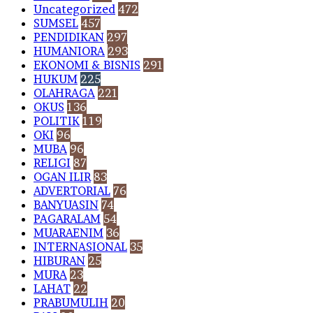
Uncategorized
472
SUMSEL
457
PENDIDIKAN
297
HUMANIORA
293
EKONOMI & BISNIS
291
HUKUM
225
OLAHRAGA
221
OKUS
136
POLITIK
119
OKI
96
MUBA
96
RELIGI
87
OGAN ILIR
83
ADVERTORIAL
76
BANYUASIN
74
PAGARALAM
54
MUARAENIM
36
INTERNASIONAL
35
HIBURAN
25
MURA
23
LAHAT
22
PRABUMULIH
20