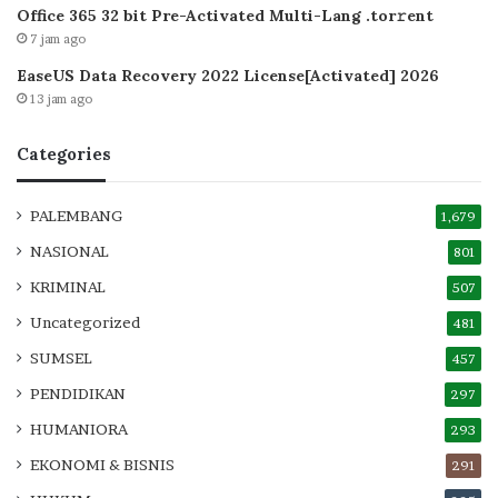
Office 365 32 bit Pre-Activated Multi-Lang .tоr𝚛еnt
7 jam ago
EaseUS Data Recovery 2022 License[Activated] 2026
13 jam ago
Categories
PALEMBANG
1,679
NASIONAL
801
KRIMINAL
507
Uncategorized
481
SUMSEL
457
PENDIDIKAN
297
HUMANIORA
293
EKONOMI & BISNIS
291