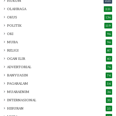
HUKUM
225
OLAHRAGA
221
OKUS
136
POLITIK
119
OKI
96
MUBA
96
RELIGI
87
OGAN ILIR
83
ADVERTORIAL
76
BANYUASIN
74
PAGARALAM
54
MUARAENIM
36
INTERNASIONAL
35
HIBURAN
25