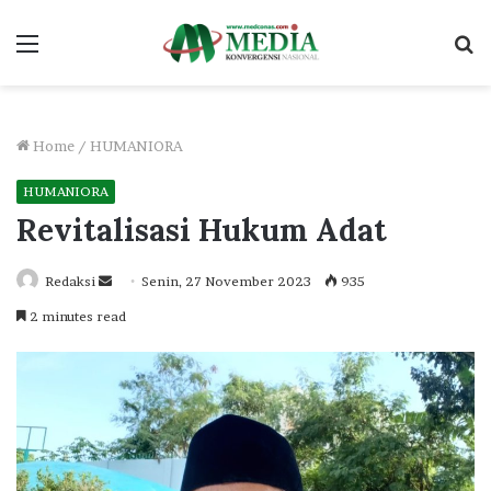
Menu
S
fo
Home
/
HUMANIORA
HUMANIORA
Revitalisasi Hukum Adat
Send
Redaksi
Senin, 27 November 2023
935
an
2 minutes read
email