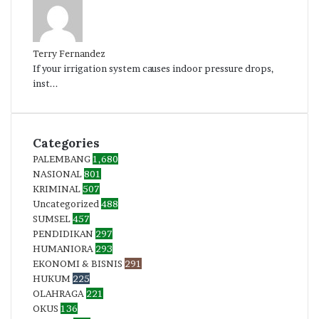
Terry Fernandez
If your irrigation system causes indoor pressure drops,
inst...
Categories
PALEMBANG
1,680
NASIONAL
801
KRIMINAL
507
Uncategorized
488
SUMSEL
457
PENDIDIKAN
297
HUMANIORA
293
EKONOMI & BISNIS
291
HUKUM
225
OLAHRAGA
221
OKUS
136