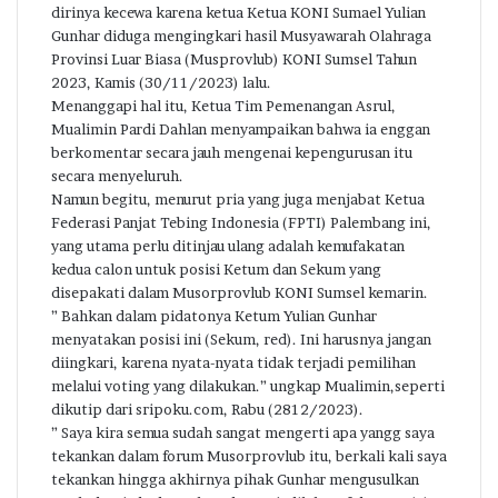
dirinya kecewa karena ketua Ketua KONI Sumael Yulian
Gunhar diduga mengingkari hasil Musyawarah Olahraga
Provinsi Luar Biasa (Musprovlub) KONI Sumsel Tahun
2023, Kamis (30/11/2023) lalu.
Menanggapi hal itu, Ketua Tim Pemenangan Asrul,
Mualimin Pardi Dahlan menyampaikan bahwa ia enggan
berkomentar secara jauh mengenai kepengurusan itu
secara menyeluruh.
Namun begitu, menurut pria yang juga menjabat Ketua
Federasi Panjat Tebing Indonesia (FPTI) Palembang ini,
yang utama perlu ditinjau ulang adalah kemufakatan
kedua calon untuk posisi Ketum dan Sekum yang
disepakati dalam Musorprovlub KONI Sumsel kemarin.
” Bahkan dalam pidatonya Ketum Yulian Gunhar
menyatakan posisi ini (Sekum, red). Ini harusnya jangan
diingkari, karena nyata-nyata tidak terjadi pemilihan
melalui voting yang dilakukan.” ungkap Mualimin,seperti
dikutip dari sripoku.com, Rabu (2812/2023).
” Saya kira semua sudah sangat mengerti apa yangg saya
tekankan dalam forum Musorprovlub itu, berkali kali saya
tekankan hingga akhirnya pihak Gunhar mengusulkan