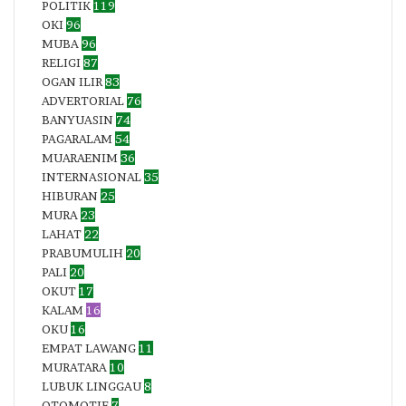
POLITIK
119
OKI
96
MUBA
96
RELIGI
87
OGAN ILIR
83
ADVERTORIAL
76
BANYUASIN
74
PAGARALAM
54
MUARAENIM
36
INTERNASIONAL
35
HIBURAN
25
MURA
23
LAHAT
22
PRABUMULIH
20
PALI
20
OKUT
17
KALAM
16
OKU
16
EMPAT LAWANG
11
MURATARA
10
LUBUK LINGGAU
8
OTOMOTIF
7