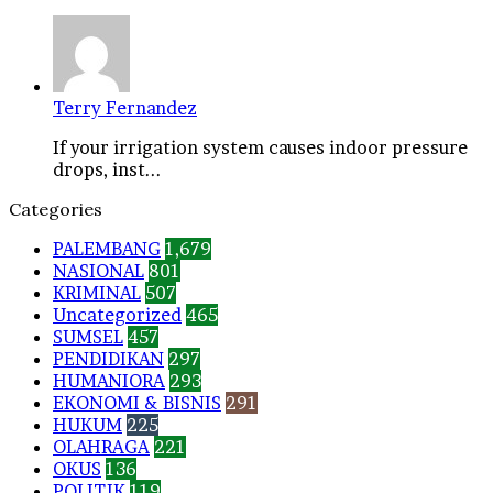
Terry Fernandez
If your irrigation system causes indoor pressure
drops, inst...
Categories
PALEMBANG
1,679
NASIONAL
801
KRIMINAL
507
Uncategorized
465
SUMSEL
457
PENDIDIKAN
297
HUMANIORA
293
EKONOMI & BISNIS
291
HUKUM
225
OLAHRAGA
221
OKUS
136
POLITIK
119