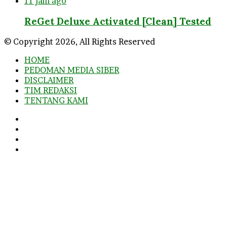
11 jam ago
ReGet Deluxe Activated [Clean] Tested
© Copyright 2026, All Rights Reserved
HOME
PEDOMAN MEDIA SIBER
DISCLAIMER
TIM REDAKSI
TENTANG KAMI
Facebook
Twitter
YouTube
Instagram
Facebook
Twitter
WhatsApp
Telegram
Viber
Back
to
top
button