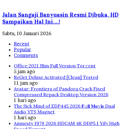
Jalan Sangaji Banyuasin Resmi Dibuka, HD
Sampaikan Hal Ini….!
Sabtu, 10 Januari 2026
Recent
Popular
Comments
Office 2021 Slim Full Version Tor𝚛ent
5 jam ago
ReGet Deluxe Activated [Clean] Tested
11 jam ago
Avatar: Frontiers of Pandora Crack Fixed
Compressed Repack Desktop Version 2026
1 hari ago
The Sick Mind of EDP445 2026 𝐅𝚞𝐥𝐥 𝐌𝐨𝚟𝐢𝐞 Dual
Audio YTS Magnet
1 hari ago
Amnesty 1979 2026 HDCAM 4K DDP5.1 Yify High