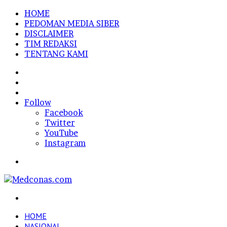
HOME
PEDOMAN MEDIA SIBER
DISCLAIMER
TIM REDAKSI
TENTANG KAMI
Sidebar
Random
Article
Log
In
Follow
Facebook
Twitter
YouTube
Instagram
Menu
Search
for
HOME
NASIONAL