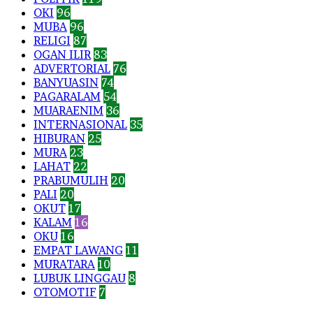
OKI
96
MUBA
96
RELIGI
87
OGAN ILIR
83
ADVERTORIAL
76
BANYUASIN
74
PAGARALAM
54
MUARAENIM
36
INTERNASIONAL
35
HIBURAN
25
MURA
23
LAHAT
22
PRABUMULIH
20
PALI
20
OKUT
17
KALAM
16
OKU
16
EMPAT LAWANG
11
MURATARA
10
LUBUK LINGGAU
8
OTOMOTIF
7