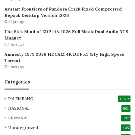
Avatar: Frontiers of Pandora Crack Fixed Compressed
Repack Desktop Version 2026
22 jam ago
The Sick Mind of EDP445 2026 𝐅𝚞𝐥𝐥 𝐌𝐨𝚟𝐢𝐞 Dual Audio YTS
Magnet
1 hari ago
Amnesty 1979 2026 HDCAM 4K DDP5.1 Yify High Speed
T𝐨𝐫𝐫ent
1 hari ago
Categories
PALEMBANG
1,679
NASIONAL
801
KRIMINAL
507
Uncategorized
465