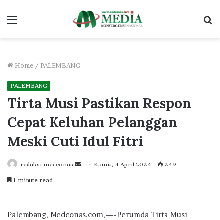
Menu
S
fo
Home
/
PALEMBANG
PALEMBANG
Tirta Musi Pastikan Respon
Cepat Keluhan Pelanggan
Meski Cuti Idul Fitri
Send
redaksi medconas
Kamis, 4 April 2024
249
an
1 minute read
email
Palembang, Medconas.com,—-Perumda Tirta Musi