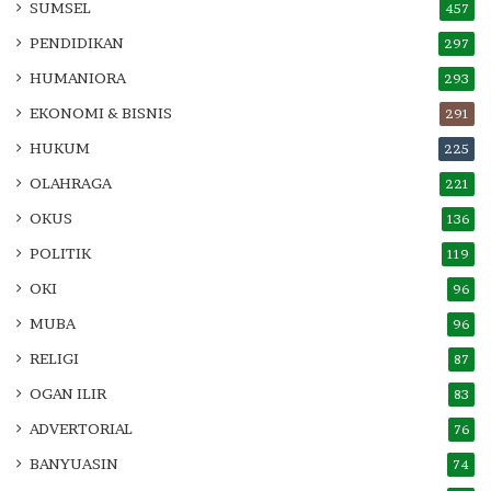
SUMSEL
457
PENDIDIKAN
297
HUMANIORA
293
EKONOMI & BISNIS
291
HUKUM
225
OLAHRAGA
221
OKUS
136
POLITIK
119
OKI
96
MUBA
96
RELIGI
87
OGAN ILIR
83
ADVERTORIAL
76
BANYUASIN
74