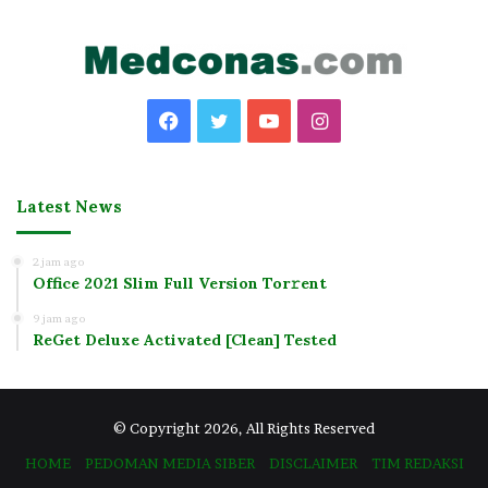
Facebook
Twitter
YouTube
Instagram
Latest News
2 jam ago
Office 2021 Slim Full Version Tor𝚛ent
9 jam ago
ReGet Deluxe Activated [Clean] Tested
© Copyright 2026, All Rights Reserved
HOME
PEDOMAN MEDIA SIBER
DISCLAIMER
TIM REDAKSI