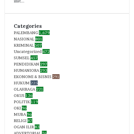
inst...
Categories
PALEMBANG
1,679
NASIONAL
801
KRIMINAL
507
Uncategorized
472
SUMSEL
457
PENDIDIKAN
297
HUMANIORA
293
EKONOMI & BISNIS
291
HUKUM
225
OLAHRAGA
221
OKUS
136
POLITIK
119
OKI
96
MUBA
96
RELIGI
87
OGAN ILIR
83
ADVERTORIAL
76