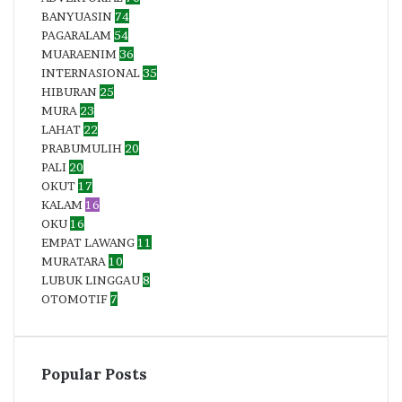
BANYUASIN
74
PAGARALAM
54
MUARAENIM
36
INTERNASIONAL
35
HIBURAN
25
MURA
23
LAHAT
22
PRABUMULIH
20
PALI
20
OKUT
17
KALAM
16
OKU
16
EMPAT LAWANG
11
MURATARA
10
LUBUK LINGGAU
8
OTOMOTIF
7
Popular Posts