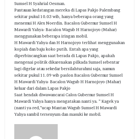
Sumsel H Syahrial Oesman.
Pantauan kedatangan mereka di Lapas Pakjo Palembang
sekitar pukul 10.03 wib, hanya beberapa orang yang
menemui H Alex Noerdin. Bacalon Gubernur Sumsel H
Mawardi Yahya- Bacalon Wagub H Harnojoyo (Mahar)
menggunakan beberapa iringan mobil.
H Mawardi Yahya dan H Harnojoyo terlihat menggunakan
kopiah dan baju koko putih. Entah apa yang
diperbincangkan saat berada di Lapas Pakjo, apakah
mengenai politik dikarenakan pilkada Sumsel sebentar
lagi digelar atau sekedar bersilahturahmi saja, namun
sekitar pukul 11.09 wib paslon Bacalon Gubernur Sumsel
H Mawardi Yahya- Bacalon Wagub H Harnojoyo (Mahar)
keluar dari dalam Lapas Pakjo
Saat hendak diwawancarai Calon Gubernur Sumsel H
Mawardi Yahya hanya mengatakan nanti ya. ” Kagek ya
(nanti ya-red,”ucap Mantan Wagub Sumsel H Mawardi
Yahya sambil tersenyum dan masuki ke mobil.
Send
an