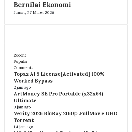
Bernilai Ekonomi
Jumat, 27 Maret 2026
Recent
Popular
Comments
Topaz AI 5 License[Activated] 100%
Worked Bypass
2 jam ago
ArtMoney SE Pro Portable (x32x64)
Ultimate
8 jam ago
Verity 2026 BluRay 2160𝚙 .FullMov𝗂e UHD
Torrent
14 jam ago