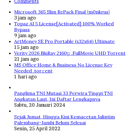
Comments
Microsoft 365 Slim RePack Final {m0nkrus}
3 jam ago
Topaz AI 5 License[Activated] 100% Worked
Bypass
9 jam ago
ArtMoney SE Pro Portable (x32x64) Ultimate
15 jam ago
Verity 2026 BluRay 2160𝚙 .FullMov𝗂e UHD Torrent
21 jam ago
MS Office Home & Business No License Key
Needed .tоr𝚛еnt
1 hari ago
Panglima TNI Mutasi 33 Perwira Tinggi TNI
Angkatan Laut, Ini Daftar Lengkapnya
Sabtu, 20 Januari 2024
Sejak Jumat, Hingga Kini Kemacetan Jalintim
Palembang-Jambi Belum Selesai
Senin, 25 April 2022