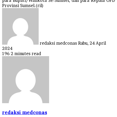
para Bupati/Walikota Se-Sumsel, dan para Kepala OPD
Provinsi Sumsel.(ril)
Send
an
email
redaksi medconas
Rabu, 24 April
2024
196
2 minutes read
redaksi medconas