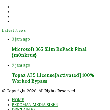
address
Facebook
Twitter
YouTube
Instagram
Latest News
3 jam ago
Microsoft 365 Slim RePack Final
{m0nkrus}
9 jam ago
Topaz AI 5 License[Activated] 100%
Worked Bypass
© Copyright 2026, All Rights Reserved
HOME
PEDOMAN MEDIA SIBER
DISCLAIMER