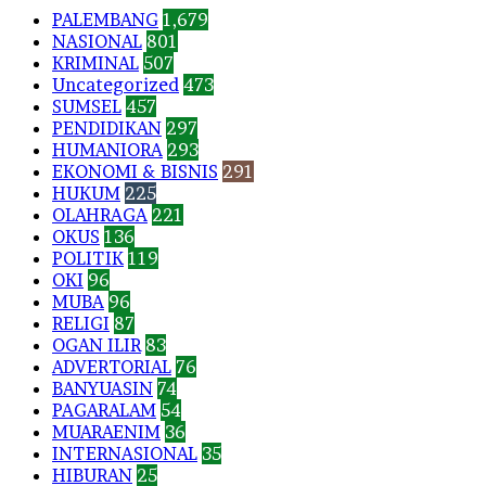
PALEMBANG
1,679
NASIONAL
801
KRIMINAL
507
Uncategorized
473
SUMSEL
457
PENDIDIKAN
297
HUMANIORA
293
EKONOMI & BISNIS
291
HUKUM
225
OLAHRAGA
221
OKUS
136
POLITIK
119
OKI
96
MUBA
96
RELIGI
87
OGAN ILIR
83
ADVERTORIAL
76
BANYUASIN
74
PAGARALAM
54
MUARAENIM
36
INTERNASIONAL
35
HIBURAN
25