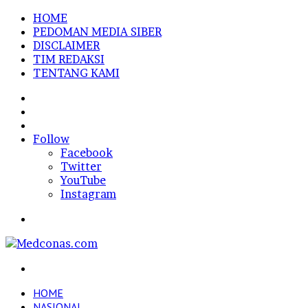
HOME
PEDOMAN MEDIA SIBER
DISCLAIMER
TIM REDAKSI
TENTANG KAMI
Sidebar
Random
Article
Log
In
Follow
Facebook
Twitter
YouTube
Instagram
Menu
Search
for
HOME
NASIONAL