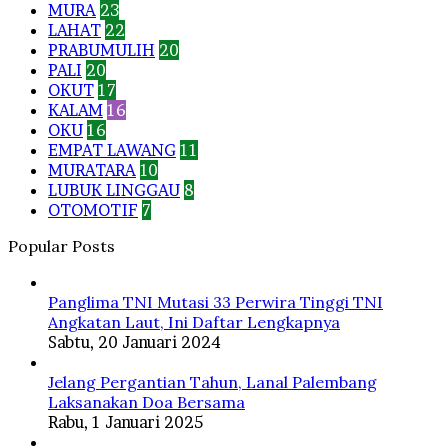
MURA
23
LAHAT
22
PRABUMULIH
20
PALI
20
OKUT
17
KALAM
16
OKU
16
EMPAT LAWANG
11
MURATARA
10
LUBUK LINGGAU
8
OTOMOTIF
7
Popular Posts
Panglima TNI Mutasi 33 Perwira Tinggi TNI
Angkatan Laut, Ini Daftar Lengkapnya
Sabtu, 20 Januari 2024
Jelang Pergantian Tahun, Lanal Palembang
Laksanakan Doa Bersama
Rabu, 1 Januari 2025