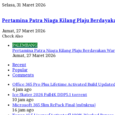
Selasa, 31 Maret 2026
Pertamina Patra Niaga Kilang Plaju Berdaya
Jumat, 27 Maret 2026
Check Also
PALEMBANG
Pertamina Patra Niaga Kilang Plaju Berdayakan War
Jumat, 27 Maret 2026
Recent
Popular
Comments
Office 365 Pro Plus Lifetime Activated Build Update
4 jam ago
Ice Skater 2026 Full4K DDP5.1 torrent
10 jam ago
Microsoft 365 Slim RePack Final {m0nkrus}
16 jam ago