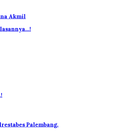
una Akmil
asannya...!
!
lrestabes Palembang.