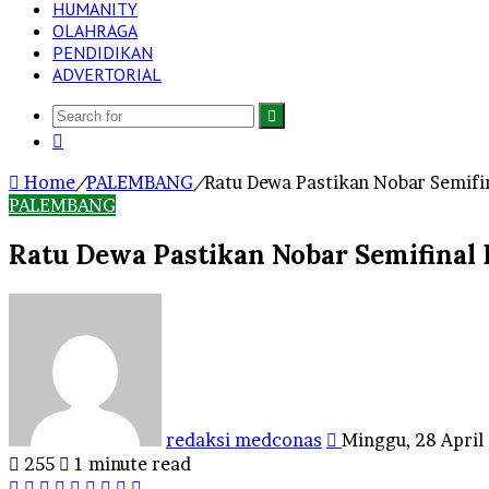
HUMANITY
OLAHRAGA
PENDIDIKAN
ADVERTORIAL
Search
Log
for
In
Home
/
PALEMBANG
/
Ratu Dewa Pastikan Nobar Semifina
PALEMBANG
Ratu Dewa Pastikan Nobar Semifinal P
Send
an
email
redaksi medconas
Minggu, 28 April
255
1 minute read
Facebook
Twitter
LinkedIn
Tumblr
Pinterest
Reddit
VKontakte
Odnoklassniki
Pocket