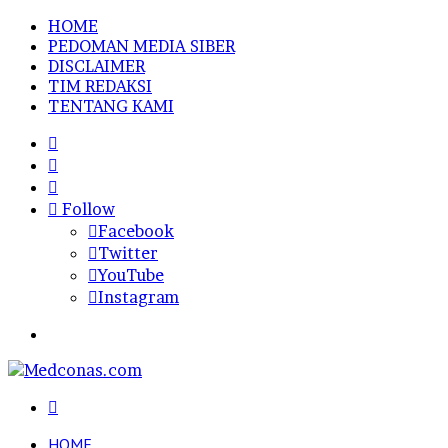
HOME
PEDOMAN MEDIA SIBER
DISCLAIMER
TIM REDAKSI
TENTANG KAMI
Sidebar
Random
Article
Log
In
Follow
Facebook
Twitter
YouTube
Instagram
Menu
Search
for
HOME