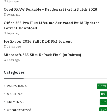
4 jam ago
CorelDRAW Portable + Keygen (x32-x64) Patch 2026
10 jam ago
Office 365 Pro Plus Lifetime Activated Build Updated
Torrent Dow𝚗l𝚘аd
16 jam ago
Ice Skater 2026 Full4K DDP5.1 torrent
22 jam ago
Microsoft 365 Slim RePack Final {m0nkrus}
1 hari ago
Categories
PALEMBANG
1,679
NASIONAL
801
KRIMINAL
507
Uncategorized
477