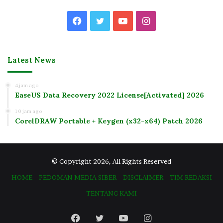
Facebook
Twitter
YouTube
Instagram
Latest News
4 jam ago
EaseUS Data Recovery 2022 License[Activated] 2026
10 jam ago
CorelDRAW Portable + Keygen (x32-x64) Patch 2026
© Copyright 2026, All Rights Reserved
HOME
PEDOMAN MEDIA SIBER
DISCLAIMER
TIM REDAKSI
TENTANG KAMI
Facebook
Twitter
YouTube
Instagram