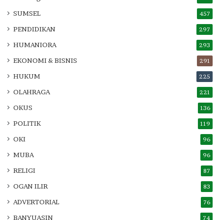
SUMSEL
457
PENDIDIKAN
297
HUMANIORA
293
EKONOMI & BISNIS
291
HUKUM
225
OLAHRAGA
221
OKUS
136
POLITIK
119
OKI
96
MUBA
96
RELIGI
87
OGAN ILIR
83
ADVERTORIAL
76
BANYUASIN
74