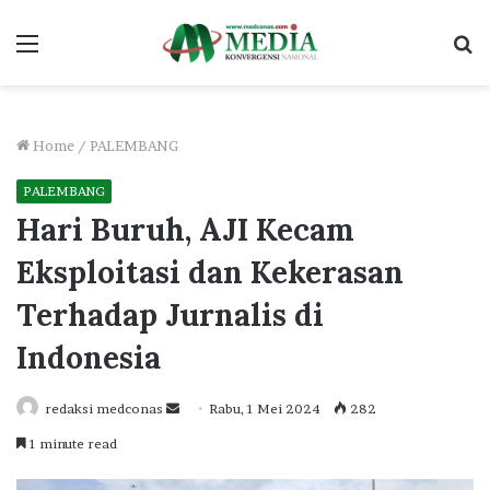
Menu
S
fo
Home
/
PALEMBANG
PALEMBANG
Hari Buruh, AJI Kecam
Eksploitasi dan Kekerasan
Terhadap Jurnalis di
Indonesia
Send
redaksi medconas
Rabu, 1 Mei 2024
282
an
1 minute read
email