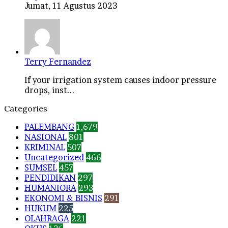
Jumat, 11 Agustus 2023
Terry Fernandez
If your irrigation system causes indoor pressure
drops, inst...
Categories
PALEMBANG
1,679
NASIONAL
801
KRIMINAL
507
Uncategorized
466
SUMSEL
457
PENDIDIKAN
297
HUMANIORA
293
EKONOMI & BISNIS
291
HUKUM
225
OLAHRAGA
221