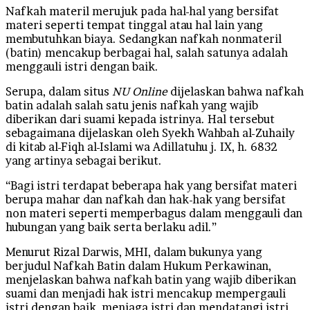
Nafkah materil merujuk pada hal-hal yang bersifat
materi seperti tempat tinggal atau hal lain yang
membutuhkan biaya. Sedangkan nafkah nonmateril
(batin) mencakup berbagai hal, salah satunya adalah
menggauli istri dengan baik.
Serupa, dalam situs
NU Online
dijelaskan bahwa nafkah
batin adalah salah satu jenis nafkah yang wajib
diberikan dari suami kepada istrinya. Hal tersebut
sebagaimana dijelaskan oleh Syekh Wahbah al-Zuhaily
di kitab al-Fiqh al-Islami wa Adillatuhu j. IX, h. 6832
yang artinya sebagai berikut.
“Bagi istri terdapat beberapa hak yang bersifat materi
berupa mahar dan nafkah dan hak-hak yang bersifat
non materi seperti memperbagus dalam menggauli dan
hubungan yang baik serta berlaku adil.”
Menurut Rizal Darwis, MHI, dalam bukunya yang
berjudul Nafkah Batin dalam Hukum Perkawinan,
menjelaskan bahwa nafkah batin yang wajib diberikan
suami dan menjadi hak istri mencakup mempergauli
istri dengan baik, menjaga istri dan mendatangi istri