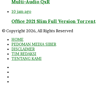
Multi-Audio QxR
10 jam ago
Office 2021 Slim Full Version Tor𝚛ent
© Copyright 2026, All Rights Reserved
HOME
PEDOMAN MEDIA SIBER
DISCLAIMER
TIM REDAKSI
TENTANG KAMI
Facebook
Twitter
YouTube
Instagram
Facebook
Twitter
WhatsApp
Telegram
Viber
Back
to
top
button