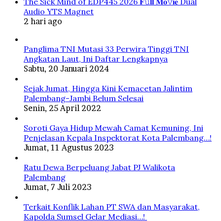
The Sick Mind of EDP445 2026 𝐅𝚞𝐥𝐥 𝐌𝐨𝚟𝐢𝐞 Dual
Audio YTS Magnet
2 hari ago
Panglima TNI Mutasi 33 Perwira Tinggi TNI
Angkatan Laut, Ini Daftar Lengkapnya
Sabtu, 20 Januari 2024
Sejak Jumat, Hingga Kini Kemacetan Jalintim
Palembang-Jambi Belum Selesai
Senin, 25 April 2022
Soroti Gaya Hidup Mewah Camat Kemuning, Ini
Penjelasan Kepala Inspektorat Kota Palembang…!
Jumat, 11 Agustus 2023
Ratu Dewa Berpeluang Jabat PJ Walikota
Palembang
Jumat, 7 Juli 2023
Terkait Konflik Lahan PT SWA dan Masyarakat,
Kapolda Sumsel Gelar Mediasi…!