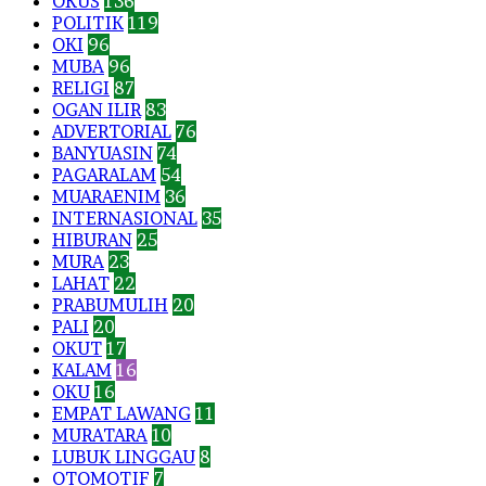
OKUS
136
POLITIK
119
OKI
96
MUBA
96
RELIGI
87
OGAN ILIR
83
ADVERTORIAL
76
BANYUASIN
74
PAGARALAM
54
MUARAENIM
36
INTERNASIONAL
35
HIBURAN
25
MURA
23
LAHAT
22
PRABUMULIH
20
PALI
20
OKUT
17
KALAM
16
OKU
16
EMPAT LAWANG
11
MURATARA
10
LUBUK LINGGAU
8
OTOMOTIF
7