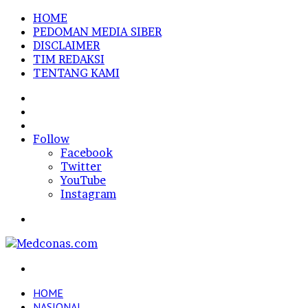
HOME
PEDOMAN MEDIA SIBER
DISCLAIMER
TIM REDAKSI
TENTANG KAMI
Sidebar
Random
Article
Log
In
Follow
Facebook
Twitter
YouTube
Instagram
Menu
Search
for
HOME
NASIONAL