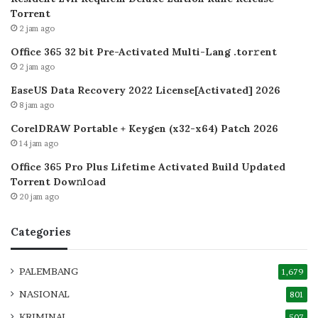
Torrent
2 jam ago
Office 365 32 bit Pre-Activated Multi-Lang .tоr𝚛еnt
2 jam ago
EaseUS Data Recovery 2022 License[Activated] 2026
8 jam ago
CorelDRAW Portable + Keygen (x32-x64) Patch 2026
14 jam ago
Office 365 Pro Plus Lifetime Activated Build Updated
Torrent Dow𝚗l𝚘аd
20 jam ago
Categories
PALEMBANG
1,679
NASIONAL
801
KRIMINAL
507