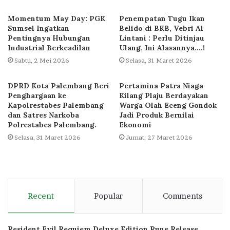
Momentum May Day: PGK
Penempatan Tugu Ikan
Sumsel Ingatkan
Belido di BKB, Vebri Al
Pentingnya Hubungan
Lintani : Perlu Ditinjau
Industrial Berkeadilan
Ulang, Ini Alasannya….!
Sabtu, 2 Mei 2026
Selasa, 31 Maret 2026
DPRD Kota Palembang Beri
Pertamina Patra Niaga
Penghargaan ke
Kilang Plaju Berdayakan
Kapolrestabes Palembang
Warga Olah Eceng Gondok
dan Satres Narkoba
Jadi Produk Bernilai
Polrestabes Palembang.
Ekonomi
Selasa, 31 Maret 2026
Jumat, 27 Maret 2026
Recent
Popular
Comments
Resident Evil Requiem Deluxe Edition Rune Release