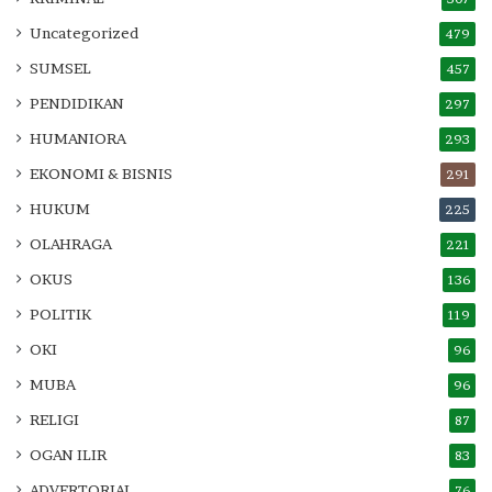
Uncategorized
479
SUMSEL
457
PENDIDIKAN
297
HUMANIORA
293
EKONOMI & BISNIS
291
HUKUM
225
OLAHRAGA
221
OKUS
136
POLITIK
119
OKI
96
MUBA
96
RELIGI
87
OGAN ILIR
83
ADVERTORIAL
76