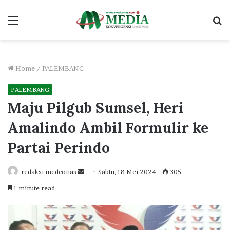
Menu
S
fo
Home
/
PALEMBANG
PALEMBANG
Maju Pilgub Sumsel, Heri
Amalindo Ambil Formulir ke
Partai Perindo
Send
redaksi medconas
Sabtu, 18 Mei 2024
305
an
1 minute read
email