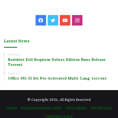
Facebook
Twitter
YouTube
Instagram
Latest News
2 jam ago
Resident Evil Requiem Deluxe Edition Rune Release
Torrent
2 jam ago
Office 365 32 bit Pre-Activated Multi-Lang .tоr𝚛еnt
© Copyright 2026, All Rights Reserved
HOME
PEDOMAN MEDIA SIBER
DISCLAIMER
TIM REDAKSI
TENTANG KAMI