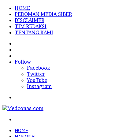
HOME
PEDOMAN MEDIA SIBER
DISCLAIMER
TIM REDAKSI
TENTANG KAMI
Sidebar
Random
Article
Log
In
Follow
Facebook
Twitter
YouTube
Instagram
Menu
Search
for
HOME
NASIONAL