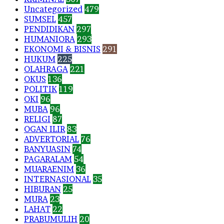
Uncategorized
479
SUMSEL
457
PENDIDIKAN
297
HUMANIORA
293
EKONOMI & BISNIS
291
HUKUM
225
OLAHRAGA
221
OKUS
136
POLITIK
119
OKI
96
MUBA
96
RELIGI
87
OGAN ILIR
83
ADVERTORIAL
76
BANYUASIN
74
PAGARALAM
54
MUARAENIM
36
INTERNASIONAL
35
HIBURAN
25
MURA
23
LAHAT
22
PRABUMULIH
20