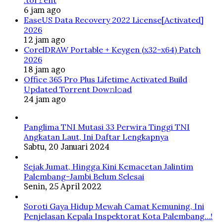
.tоr𝚛еnt
6 jam ago
EaseUS Data Recovery 2022 License[Activated]
2026
12 jam ago
CorelDRAW Portable + Keygen (x32-x64) Patch
2026
18 jam ago
Office 365 Pro Plus Lifetime Activated Build
Updated Torrent Dow𝚗l𝚘аd
24 jam ago
Panglima TNI Mutasi 33 Perwira Tinggi TNI
Angkatan Laut, Ini Daftar Lengkapnya
Sabtu, 20 Januari 2024
Sejak Jumat, Hingga Kini Kemacetan Jalintim
Palembang-Jambi Belum Selesai
Senin, 25 April 2022
Soroti Gaya Hidup Mewah Camat Kemuning, Ini
Penjelasan Kepala Inspektorat Kota Palembang…!