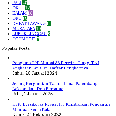
PALI
20
OKUT
17
KALAM
16
OKU
16
EMPAT LAWANG
11
MURATARA
10
LUBUK LINGGAU
8
OTOMOTIF
7
Popular Posts
Panglima TNI Mutasi 33 Perwira Tinggi TNI
Angkatan Laut, Ini Daftar Lengkapnya
Sabtu, 20 Januari 2024
Jelang Pergantian Tahun, Lanal Palembang
Laksanakan Doa Bersama
Rabu, 1 Januari 2025
KSPI Bersikeras Revisi JHT Kembalikan Pencairan
Manfaat Sedia Kala
Kamis, 24 Februari 2022