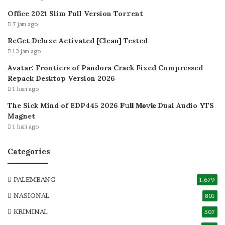
Office 2021 Slim Full Version Tor𝚛ent
7 jam ago
ReGet Deluxe Activated [Clean] Tested
13 jam ago
Avatar: Frontiers of Pandora Crack Fixed Compressed
Repack Desktop Version 2026
1 hari ago
The Sick Mind of EDP445 2026 𝐅𝚞𝐥𝐥 𝐌𝐨𝚟𝐢𝐞 Dual Audio YTS
Magnet
1 hari ago
Categories
PALEMBANG
1,679
NASIONAL
801
KRIMINAL
507