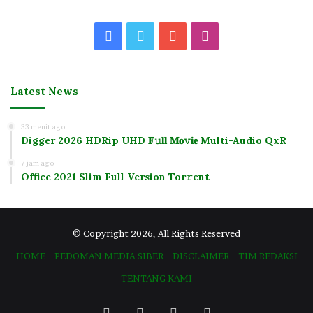
Facebook
Twitter
YouTube
Instagram
Latest News
33 menit ago
Digger 2026 HDRip UHD 𝐅𝚞𝐥𝐥 𝐌𝐨𝚟𝐢𝐞 Multi-Audio QxR
7 jam ago
Office 2021 Slim Full Version Tor𝚛ent
© Copyright 2026, All Rights Reserved
HOME
PEDOMAN MEDIA SIBER
DISCLAIMER
TIM REDAKSI
TENTANG KAMI
Facebook
Twitter
YouTube
Instagram