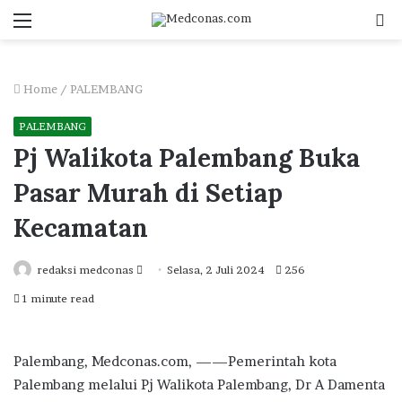
Menu
S
fo
Home
/
PALEMBANG
PALEMBANG
Pj Walikota Palembang Buka
Pasar Murah di Setiap
Kecamatan
Send
redaksi medconas
Selasa, 2 Juli 2024
256
an
1 minute read
email
Palembang, Medconas.com, ——Pemerintah kota
Palembang melalui Pj Walikota Palembang, Dr A Damenta