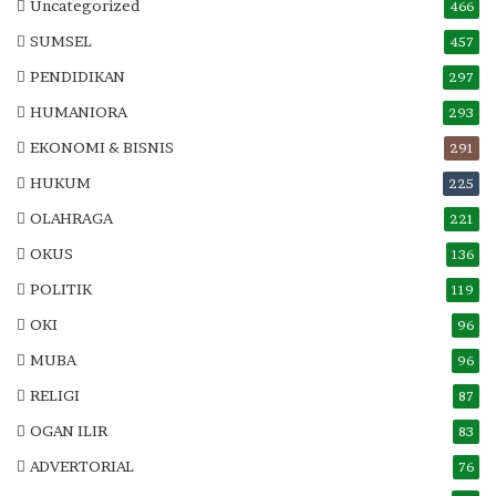
Uncategorized
466
SUMSEL
457
PENDIDIKAN
297
HUMANIORA
293
EKONOMI & BISNIS
291
HUKUM
225
OLAHRAGA
221
OKUS
136
POLITIK
119
OKI
96
MUBA
96
RELIGI
87
OGAN ILIR
83
ADVERTORIAL
76