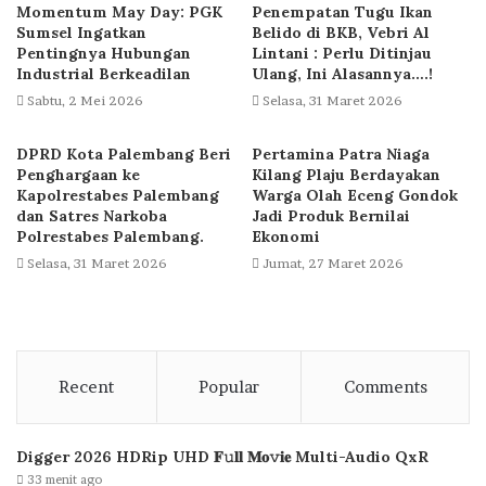
Momentum May Day: PGK
Penempatan Tugu Ikan
Sumsel Ingatkan
Belido di BKB, Vebri Al
Pentingnya Hubungan
Lintani : Perlu Ditinjau
Industrial Berkeadilan
Ulang, Ini Alasannya….!
Sabtu, 2 Mei 2026
Selasa, 31 Maret 2026
DPRD Kota Palembang Beri
Pertamina Patra Niaga
Penghargaan ke
Kilang Plaju Berdayakan
Kapolrestabes Palembang
Warga Olah Eceng Gondok
dan Satres Narkoba
Jadi Produk Bernilai
Polrestabes Palembang.
Ekonomi
Selasa, 31 Maret 2026
Jumat, 27 Maret 2026
Recent
Popular
Comments
Digger 2026 HDRip UHD 𝐅𝚞𝐥𝐥 𝐌𝐨𝚟𝐢𝐞 Multi-Audio QxR
33 menit ago