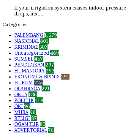
If your irrigation system causes indoor pressure
drops, inst...
Categories
PALEMBANG
1,679
NASIONAL
801
KRIMINAL
507
Uncategorized
469
SUMSEL
457
PENDIDIKAN
297
HUMANIORA
293
EKONOMI & BISNIS
291
HUKUM
225
OLAHRAGA
221
OKUS
136
POLITIK
119
OKI
96
MUBA
96
RELIGI
87
OGAN ILIR
83
ADVERTORIAL
76