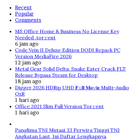
Recent
Popular
Comments
MS Office Home & Business No License Key
Needed .tоr𝚛еnt
6 jam ago
Code Vein II Deluxe Edition DODI Repack PC
Version MediaFire 2026
12 jam ago
Metal Gear Solid Delta: Snake Eater Crack FLT
Release Bypass Steam for Desktop
18 jam ago
Digger 2026 HDRip UHD 𝐅𝚞𝐥𝐥 𝐌𝐨𝚟𝐢𝐞 Multi-Audio
QxR
1 hari ago
Office 2021 Slim Full Version Tor𝚛ent
1 hari ago
Panglima TNI Mutasi 33 Perwira Tinggi TNI
Angkatan Laut, Ini Daftar Lengkapnya