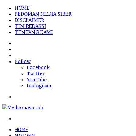
HOME
PEDOMAN MEDIA SIBER
DISCLAIMER
TIM REDAKSI
TENTANG KAMI
Sidebar
Random
Article
Log
In
Follow
Facebook
Twitter
YouTube
Instagram
Menu
Search
for
HOME
NASIONAL