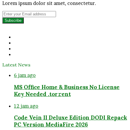
Lorem ipsum dolor sit amet, consectetur.
Enter
your
Email
address
Facebook
Twitter
YouTube
Instagram
Latest News
6 jam ago
MS Office Home & Business No License
Key Needed .tоr𝚛еnt
12 jam ago
Code Vein II Deluxe Edition DODI Repack
PC Version MediaFire 2026