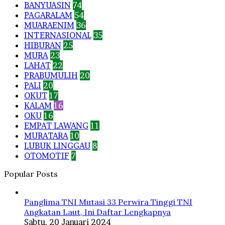
BANYUASIN
74
PAGARALAM
54
MUARAENIM
36
INTERNASIONAL
35
HIBURAN
25
MURA
23
LAHAT
22
PRABUMULIH
20
PALI
20
OKUT
17
KALAM
16
OKU
16
EMPAT LAWANG
11
MURATARA
10
LUBUK LINGGAU
8
OTOMOTIF
7
Popular Posts
Panglima TNI Mutasi 33 Perwira Tinggi TNI
Angkatan Laut, Ini Daftar Lengkapnya
Sabtu, 20 Januari 2024