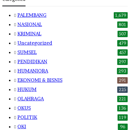
PALEMBANG
1,679
NASIONAL
801
KRIMINAL
507
Uncategorized
479
SUMSEL
457
PENDIDIKAN
297
HUMANIORA
293
EKONOMI & BISNIS
291
HUKUM
225
OLAHRAGA
221
OKUS
136
POLITIK
119
OKI
96