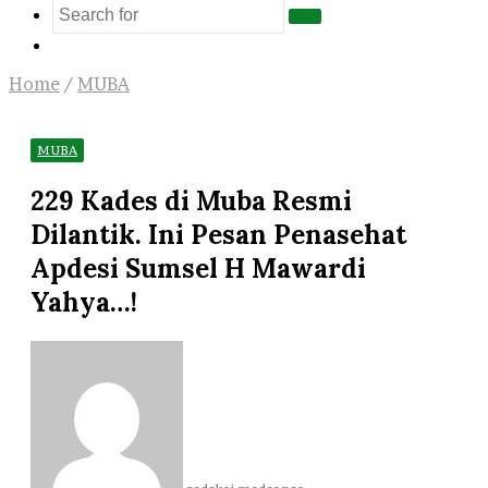
Search
Log
for
In
Home
/
MUBA
MUBA
229 Kades di Muba Resmi
Dilantik. Ini Pesan Penasehat
Apdesi Sumsel H Mawardi
Yahya…!
Send
an
email