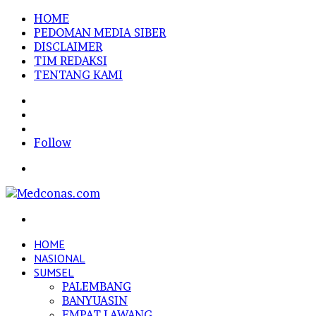
HOME
PEDOMAN MEDIA SIBER
DISCLAIMER
TIM REDAKSI
TENTANG KAMI
Sidebar
Random
Article
Log
In
Follow
Menu
Search
for
HOME
NASIONAL
SUMSEL
PALEMBANG
BANYUASIN
EMPAT LAWANG