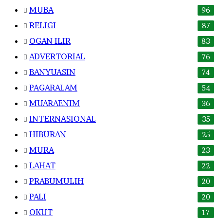
MUBA
96
RELIGI
87
OGAN ILIR
83
ADVERTORIAL
76
BANYUASIN
74
PAGARALAM
54
MUARAENIM
36
INTERNASIONAL
35
HIBURAN
25
MURA
23
LAHAT
22
PRABUMULIH
20
PALI
20
OKUT
17