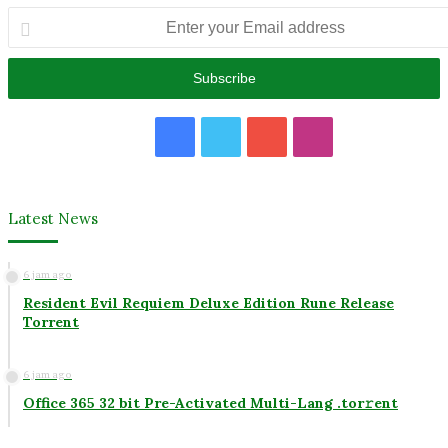
Enter
your
Email
address
Facebook
Twitter
YouTube
Instagram
Latest News
6 jam ago
Resident Evil Requiem Deluxe Edition Rune Release
Torrent
6 jam ago
Office 365 32 bit Pre-Activated Multi-Lang .tоr𝚛еnt