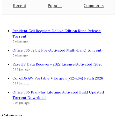
Recent
Popular
Comments
Resident Evil Requiem Deluxe Edition Rune Release
Torrent
6 jam ago
Office 365 32 bit Pre-Activated Multi-Lang .tоr𝚛еnt
6 jam ago
EaseUS Data Recovery 2022 License[Activated] 2026
12 jam ago
CorelDRAW Portable + Keygen (x32-x64) Patch 2026
18 jam ago
Office 365 Pro Plus Lifetime Activated Build Updated
Torrent Dow𝚗l𝚘аd
24 jam ago
Categories