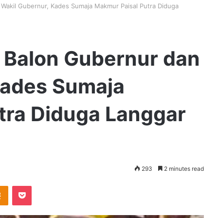
n Wakil Gubernur, Kades Sumaja Makmur Paisal Putra Diduga
i Balon Gubernur dan
Kades Sumaja
tra Diduga Langgar
293
2 minutes read
takte
Odnoklassniki
Pocket