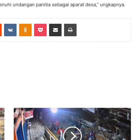
uhi undangan panitia sebagai aparat desa,” ungkapnya.
est
Reddit
VKontakte
Odnoklassniki
Pocket
Share via Email
Print