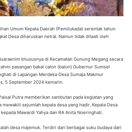
han Umum Kepala Daerah (Pemilukada) serentak tahun
kat Desa diharuskan netral. Namun tidak ditaati oleh
i Muaraenim khususnya di Kecamatan Gunung Megang secara
rahmi pasangan bakal calon (balon) Gubernur Sumsel
inghati di Lapangan Merdeka Desa Sumaja Makmur
, 5 September 2024 kemarin.
aisal Putra memberikan sambutan pada kegiatan yang
a mewakili sejumlah kepala desa yang hadir, Kepala Desa
 kepada Mawardi Yahya dan RA Anita Noeringhati.
lah desa majemuk. Terdiri dari berbagai suku budaya dari