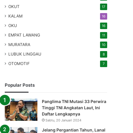
OKUT
17
KALAM
16
OKU
16
EMPAT LAWANG
11
MURATARA
10
LUBUK LINGGAU
8
OTOMOTIF
7
Popular Posts
Panglima TNI Mutasi 33 Perwira
Tinggi TNI Angkatan Laut, Ini
Daftar Lengkapnya
Sabtu, 20 Januari 2024
Jelang Pergantian Tahun, Lanal