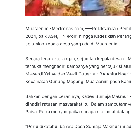
Muaraenim.-Medconas.com, —–Pelaksanaan Pemili
2024, baik ASN, TNI/Polri hingga Kades dan Perang
sejumlah kepala desa yang ada di Muaraenim.
Secara terang-terangan, sejumlah kepala desa d
terbuka menghadiri kampanye yang bertajuk silatu
Mawardi Yahya dan Wakil Gubernur RA Anita Noer
Kecamatan Gunung Megang, Muaraenim pada Kamis
Bahkan dengan beraninya, Kades Sumaja Makmur P
dihadiri ratusan masyarakat itu. Dalam sambutanny
Paisal Putra menyampaikan ucapan selamat datang
“Perlu diketahui bahwa Desa Sumaja Makmur ini ada