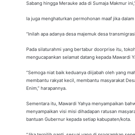
Sabang hingga Merauke ada di Sumaja Makmur ini,
Ia juga menghaturkan permohonan maaf jika dala
“Inilah apa adanya desa majemuk desa transmigrasi
Pada silaturahmi yang bertabur doorprise itu, to
mengucapankan selamat datang kepada Mawardi Ya
“Semoga niat baik keduanya diijabah oleh yang mah
membantu rakyat kecil, membantu masyarakat De
Enim,” harapannya.
Sementara itu, Mawardi Yahya menyampaikan bahwa 
menyampaikan visi misi dihadapan ratusan masyar
bantuan Gubernur kepada setiap kabupaten/kota.
“Jika terpilih nanti, sesuai yang di programkan se