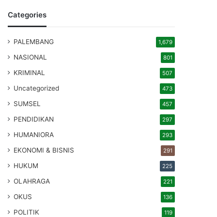
Categories
PALEMBANG
1,679
NASIONAL
801
KRIMINAL
507
Uncategorized
473
SUMSEL
457
PENDIDIKAN
297
HUMANIORA
293
EKONOMI & BISNIS
291
HUKUM
225
OLAHRAGA
221
OKUS
136
POLITIK
119