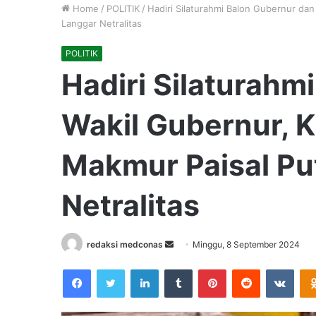
Home
/
POLITIK
/
Hadiri Silaturahmi Balon Gubernur da
Langgar Netralitas
POLITIK
Hadiri Silaturahm
Wakil Gubernur, 
Makmur Paisal Pu
Netralitas
Send
redaksi medconas
Minggu, 8 September 2024
an
Facebook
Twitter
LinkedIn
Tumblr
Pinterest
Reddit
VKon
email