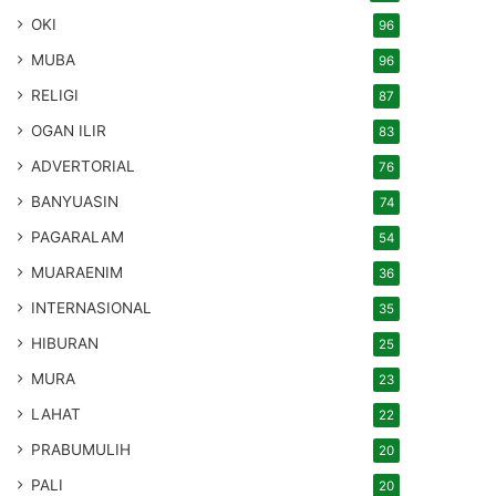
OKI
96
MUBA
96
RELIGI
87
OGAN ILIR
83
ADVERTORIAL
76
BANYUASIN
74
PAGARALAM
54
MUARAENIM
36
INTERNASIONAL
35
HIBURAN
25
MURA
23
LAHAT
22
PRABUMULIH
20
PALI
20