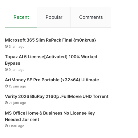
Recent
Popular
Comments
Microsoft 365 Slim RePack Final {m0nkrus}
3 jam ago
Topaz AI 5 License[Activated] 100% Worked
Bypass
9 jam ago
ArtMoney SE Pro Portable (x32x64) Ultimate
15 jam ago
Verity 2026 BluRay 2160𝚙 .FullMov𝗂e UHD Torrent
21 jam ago
MS Office Home & Business No License Key
Needed .tоr𝚛еnt
1 hari ago