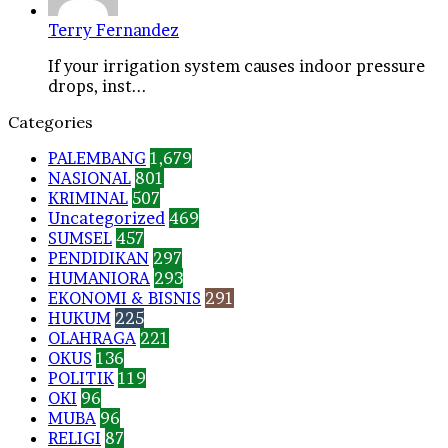
Terry Fernandez
If your irrigation system causes indoor pressure
drops, inst...
Categories
PALEMBANG
1,679
NASIONAL
801
KRIMINAL
507
Uncategorized
469
SUMSEL
457
PENDIDIKAN
297
HUMANIORA
293
EKONOMI & BISNIS
291
HUKUM
225
OLAHRAGA
221
OKUS
136
POLITIK
119
OKI
96
MUBA
96
RELIGI
87