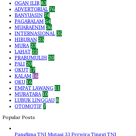
OGAN ILIR
83
ADVERTORIAL
76
BANYUASIN
74
PAGARALAM
54
MUARAENIM
36
INTERNASIONAL
35
HIBURAN
25
MURA
23
LAHAT
22
PRABUMULIH
20
PALI
20
OKUT
17
KALAM
16
OKU
16
EMPAT LAWANG
11
MURATARA
10
LUBUK LINGGAU
8
OTOMOTIF
7
Popular Posts
Panglima TNI Mutasi 33 Perwira Tinggi TNI