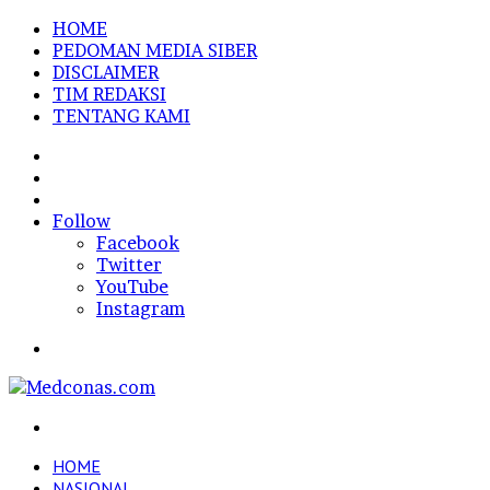
HOME
PEDOMAN MEDIA SIBER
DISCLAIMER
TIM REDAKSI
TENTANG KAMI
Sidebar
Random
Article
Log
In
Follow
Facebook
Twitter
YouTube
Instagram
Menu
Search
for
HOME
NASIONAL