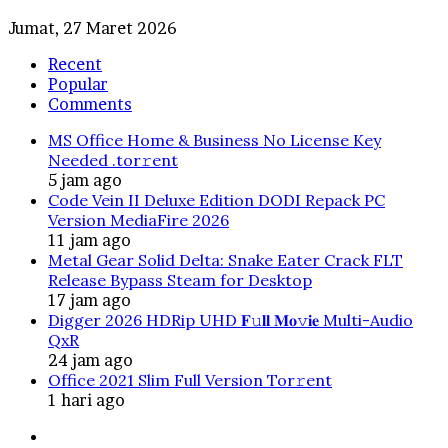
Jumat, 27 Maret 2026
Recent
Popular
Comments
MS Office Home & Business No License Key
Needed .tоr𝚛еnt
5 jam ago
Code Vein II Deluxe Edition DODI Repack PC
Version MediaFire 2026
11 jam ago
Metal Gear Solid Delta: Snake Eater Crack FLT
Release Bypass Steam for Desktop
17 jam ago
Digger 2026 HDRip UHD 𝐅𝚞𝐥𝐥 𝐌𝐨𝚟𝐢𝐞 Multi-Audio
QxR
24 jam ago
Office 2021 Slim Full Version Tor𝚛ent
1 hari ago