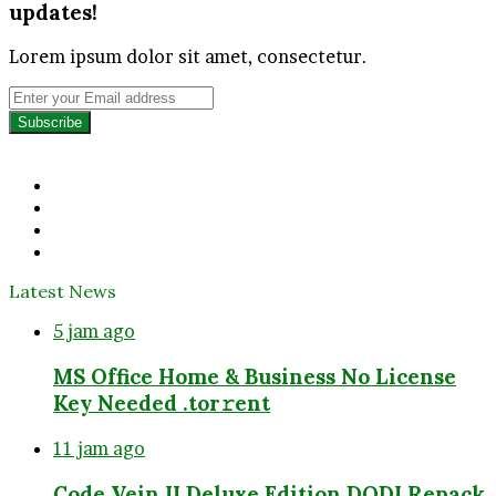
updates!
Lorem ipsum dolor sit amet, consectetur.
Enter
your
Email
address
Facebook
Twitter
YouTube
Instagram
Latest News
5 jam ago
MS Office Home & Business No License
Key Needed .tоr𝚛еnt
11 jam ago
Code Vein II Deluxe Edition DODI Repack