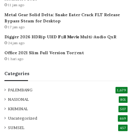
11 jam ago
Metal Gear Solid Delta: Snake Eater Crack FLT Release
Bypass Steam for Desktop
17 jam ago
Digger 2026 HDRip UHD 𝐅𝚞𝐥𝐥 𝐌𝐨𝚟𝐢𝐞 Multi-Audio QxR
24 jam ago
Office 2021 Slim Full Version Tor𝚛ent
1 hari ago
Categories
PALEMBANG
1,679
NASIONAL
801
KRIMINAL
507
Uncategorized
469
SUMSEL
457