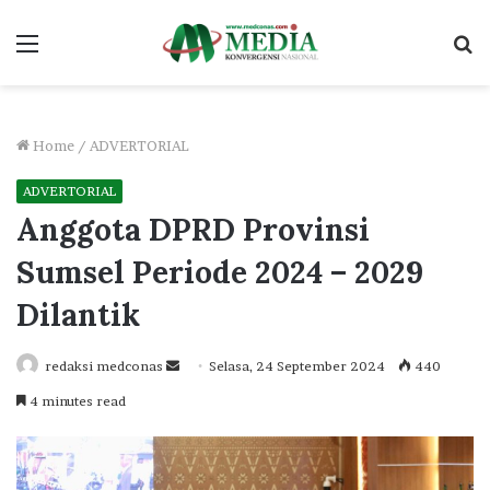
Menu
S
fo
Home
/
ADVERTORIAL
ADVERTORIAL
Anggota DPRD Provinsi
Sumsel Periode 2024 – 2029
Dilantik
Send
redaksi medconas
Selasa, 24 September 2024
440
an
4 minutes read
email