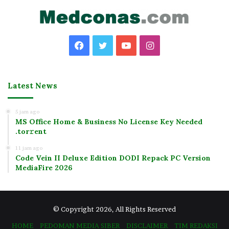
Facebook
Twitter
YouTube
Instagram
Latest News
5 jam ago
MS Office Home & Business No License Key Needed
.tоr𝚛еnt
11 jam ago
Code Vein II Deluxe Edition DODI Repack PC Version
MediaFire 2026
© Copyright 2026, All Rights Reserved
HOME
PEDOMAN MEDIA SIBER
DISCLAIMER
TIM REDAKSI