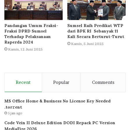
Pandangan Umum Fraksi-
Sumsel Raih Predikat WTP
Fraksi DPRD Sumsel
dari BPK RI Sebanyak 11
Terhadap Pelaksanaan
Kali Secara Berturut-Turut
Raperda 2024
Kamis, 5 Juni 2025
Kamis, 12 Juni 2025
Recent
Popular
Comments
MS Office Home & Business No License Key Needed
.tоr𝚛еnt
5 jam ago
Code Vein II Deluxe Edition DODI Repack PC Version
MediaFire 2026