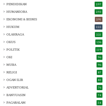
PENDIDIKAN
297
HUMANIORA
293
EKONOMI & BISNIS
291
HUKUM
225
OLAHRAGA
221
OKUS
136
POLITIK
119
OKI
96
MUBA
96
RELIGI
87
OGAN ILIR
83
ADVERTORIAL
76
BANYUASIN
74
PAGARALAM
54