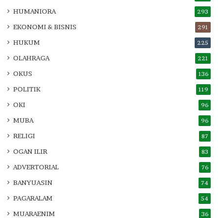
HUMANIORA
293
EKONOMI & BISNIS
291
HUKUM
225
OLAHRAGA
221
OKUS
136
POLITIK
119
OKI
96
MUBA
96
RELIGI
87
OGAN ILIR
83
ADVERTORIAL
76
BANYUASIN
74
PAGARALAM
54
MUARAENIM
36