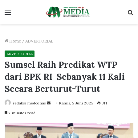
Menu
S
fo
Home
/
ADVERTORIAL
ADVERTORIAL
Sumsel Raih Predikat WTP
dari BPK RI Sebanyak 11 Kali
Secara Berturut-Turut
Send
redaksi medconas
Kamis, 5 Juni 2025
311
an
2 minutes read
email