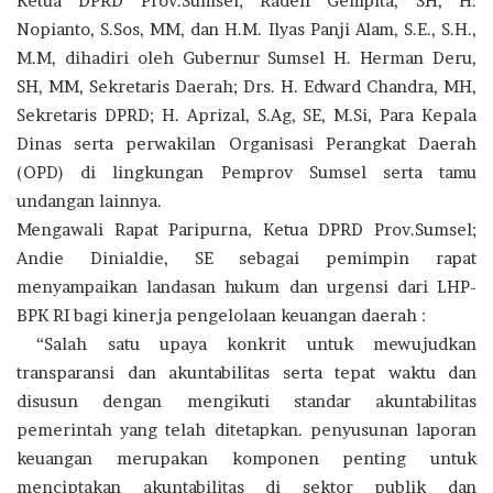
Ketua DPRD Prov.Sumsel; Raden Gempita, SH, H.
Nopianto, S.Sos, MM, dan H.M. Ilyas Panji Alam, S.E., S.H.,
M.M, dihadiri oleh Gubernur Sumsel H. Herman Deru,
SH, MM, Sekretaris Daerah; Drs. H. Edward Chandra, MH,
Sekretaris DPRD; H. Aprizal, S.Ag, SE, M.Si, Para Kepala
Dinas serta perwakilan Organisasi Perangkat Daerah
(OPD) di lingkungan Pemprov Sumsel serta tamu
undangan lainnya.
Mengawali Rapat Paripurna, Ketua DPRD Prov.Sumsel;
Andie Dinialdie, SE sebagai pemimpin rapat
menyampaikan landasan hukum dan urgensi dari LHP-
BPK RI bagi kinerja pengelolaan keuangan daerah :
“Salah satu upaya konkrit untuk mewujudkan
transparansi dan akuntabilitas serta tepat waktu dan
disusun dengan mengikuti standar akuntabilitas
pemerintah yang telah ditetapkan. penyusunan laporan
keuangan merupakan komponen penting untuk
menciptakan akuntabilitas di sektor publik dan