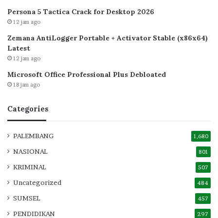
Persona 5 Tactica Crack for Desktop 2026
12 jam ago
Zemana AntiLogger Portable + Activator Stable (x86x64)
Latest
12 jam ago
Microsoft Office Professional Plus Debloated
18 jam ago
Categories
PALEMBANG
1,680
NASIONAL
801
KRIMINAL
507
Uncategorized
484
SUMSEL
457
PENDIDIKAN
297