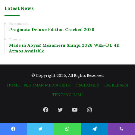
Latest News
56 menit ago
Pragmata Deluxe Edition Cracked 2026
7 jam ago
Made in Abyss: Mezameru Shinpi 2026 WEB-DL 4K
Atmos Available
© Copyright 2026, All Rights Reserved
HOME
PEDOMAN MEDIA SIBER
DISCLAIMER
TIM REDAKSI
TENTANG KAMI
Facebook
Twitter
YouTube
Instagram
Facebook
Twitter
WhatsApp
Telegram
Viber