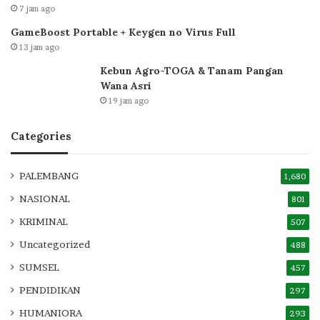
7 jam ago
GameBoost Portable + Keygen no Virus Full
13 jam ago
Kebun Agro-TOGA & Tanam Pangan
Wana Asri
19 jam ago
Categories
PALEMBANG
1,680
NASIONAL
801
KRIMINAL
507
Uncategorized
488
SUMSEL
457
PENDIDIKAN
297
HUMANIORA
293