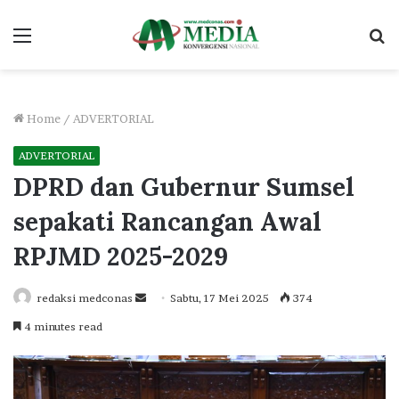
Menu
S
fo
Home
/
ADVERTORIAL
ADVERTORIAL
DPRD dan Gubernur Sumsel
sepakati Rancangan Awal
RPJMD 2025-2029
Send
redaksi medconas
Sabtu, 17 Mei 2025
374
an
4 minutes read
email