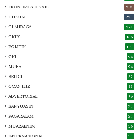
EKONOMI & BISNIS
291
HUKUM
225
OLAHRAGA
221
OKUS
136
POLITIK
119
OKI
96
MUBA
96
RELIGI
87
OGAN ILIR
83
ADVERTORIAL
76
BANYUASIN
74
PAGARALAM
54
MUARAENIM
36
INTERNASIONAL
35