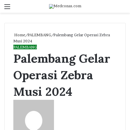
Menu
S
fo
Home
/
PALEMBANG
/
Palembang Gelar Operasi Zebra
Musi 2024
PALEMBANG
Palembang Gelar
Operasi Zebra
Musi 2024
Send
an
email