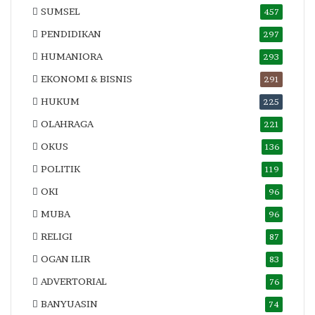
SUMSEL
457
PENDIDIKAN
297
HUMANIORA
293
EKONOMI & BISNIS
291
HUKUM
225
OLAHRAGA
221
OKUS
136
POLITIK
119
OKI
96
MUBA
96
RELIGI
87
OGAN ILIR
83
ADVERTORIAL
76
BANYUASIN
74