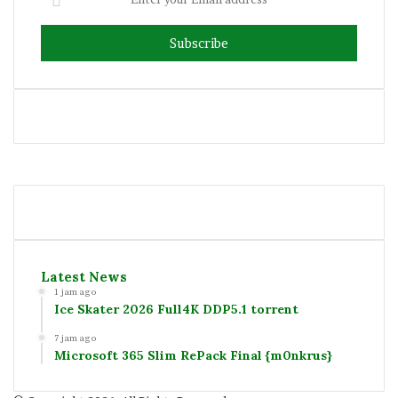
your
Email
address
Facebook
Twitter
YouTube
Instagram
Latest News
1 jam ago
Ice Skater 2026 Full4K DDP5.1 torrent
7 jam ago
Microsoft 365 Slim RePack Final {m0nkrus}