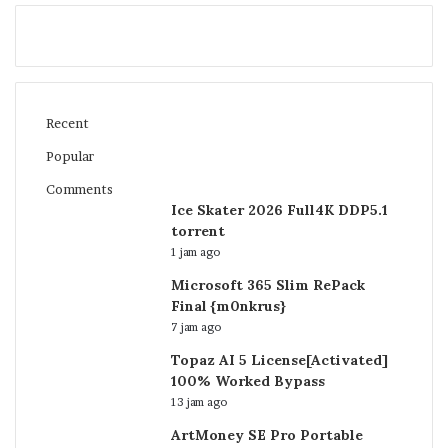
Recent
Popular
Comments
Ice Skater 2026 Full4K DDP5.1
torrent
1 jam ago
Microsoft 365 Slim RePack
Final {m0nkrus}
7 jam ago
Topaz AI 5 License[Activated]
100% Worked Bypass
13 jam ago
ArtMoney SE Pro Portable