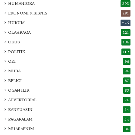
HUMANIORA
293
EKONOMI & BISNIS
291
HUKUM
225
OLAHRAGA
221
OKUS
136
POLITIK
119
OKI
96
MUBA
96
RELIGI
87
OGAN ILIR
83
ADVERTORIAL
76
BANYUASIN
74
PAGARALAM
54
MUARAENIM
36