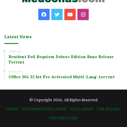
Facebook
Twitter
YouTube
Instagram
Latest News
5 jam ago
Resident Evil Requiem Deluxe Edition Rune Release
Torrent
5 jam ago
Office 365 32 bit Pre-Activated Multi-Lang .tоr𝚛еnt
© Copyright 2026, All Rights Reserved
HOME
PEDOMAN MEDIA SIBER
DISCLAIMER
TIM REDAKSI
TENTANG KAMI