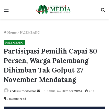
Menu
S
fo
Home
/
PALEMBANG
PALEMBANG
Partisipasi Pemilih Capai 80
Persen, Warga Palembang
Dihimbau Tak Golput 27
November Mendatang
Send
redaksi medconas
Kamis, 24 Oktober 2024
262
an
1 minute read
email