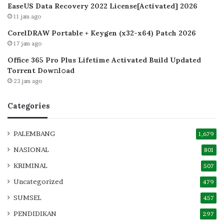
EaseUS Data Recovery 2022 License[Activated] 2026
11 jam ago
CorelDRAW Portable + Keygen (x32-x64) Patch 2026
17 jam ago
Office 365 Pro Plus Lifetime Activated Build Updated
Torrent Dow𝚗l𝚘аd
23 jam ago
Categories
PALEMBANG
1,679
NASIONAL
801
KRIMINAL
507
Uncategorized
479
SUMSEL
457
PENDIDIKAN
297