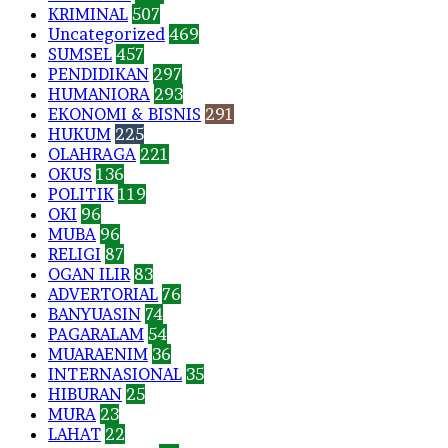
KRIMINAL
507
Uncategorized
469
SUMSEL
457
PENDIDIKAN
297
HUMANIORA
293
EKONOMI & BISNIS
291
HUKUM
225
OLAHRAGA
221
OKUS
136
POLITIK
119
OKI
96
MUBA
96
RELIGI
87
OGAN ILIR
83
ADVERTORIAL
76
BANYUASIN
74
PAGARALAM
54
MUARAENIM
36
INTERNASIONAL
35
HIBURAN
25
MURA
23
LAHAT
22