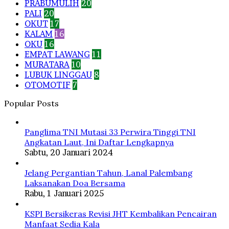
PRABUMULIH
20
PALI
20
OKUT
17
KALAM
16
OKU
16
EMPAT LAWANG
11
MURATARA
10
LUBUK LINGGAU
8
OTOMOTIF
7
Popular Posts
Panglima TNI Mutasi 33 Perwira Tinggi TNI
Angkatan Laut, Ini Daftar Lengkapnya
Sabtu, 20 Januari 2024
Jelang Pergantian Tahun, Lanal Palembang
Laksanakan Doa Bersama
Rabu, 1 Januari 2025
KSPI Bersikeras Revisi JHT Kembalikan Pencairan
Manfaat Sedia Kala