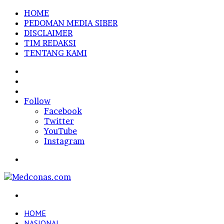
HOME
PEDOMAN MEDIA SIBER
DISCLAIMER
TIM REDAKSI
TENTANG KAMI
Sidebar
Random
Article
Log
In
Follow
Facebook
Twitter
YouTube
Instagram
Menu
Search
for
HOME
NASIONAL