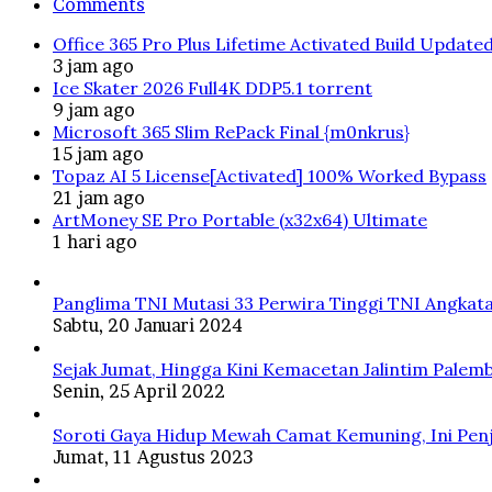
Comments
Office 365 Pro Plus Lifetime Activated Build Update
3 jam ago
Ice Skater 2026 Full4K DDP5.1 torrent
9 jam ago
Microsoft 365 Slim RePack Final {m0nkrus}
15 jam ago
Topaz AI 5 License[Activated] 100% Worked Bypass
21 jam ago
ArtMoney SE Pro Portable (x32x64) Ultimate
1 hari ago
Panglima TNI Mutasi 33 Perwira Tinggi TNI Angkata
Sabtu, 20 Januari 2024
Sejak Jumat, Hingga Kini Kemacetan Jalintim Palem
Senin, 25 April 2022
Soroti Gaya Hidup Mewah Camat Kemuning, Ini Penj
Jumat, 11 Agustus 2023