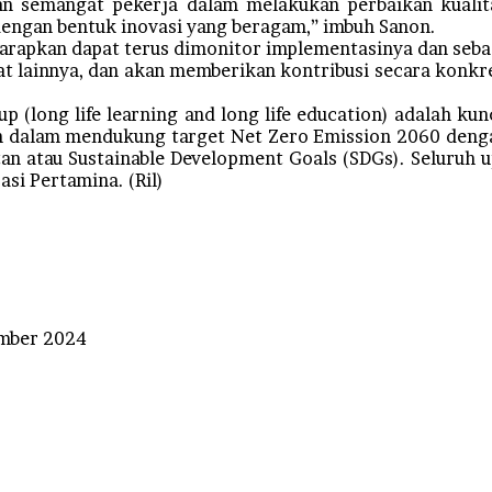
n semangat pekerja dalam melakukan perbaikan kualit
engan bentuk inovasi yang beragam,” imbuh Sanon.
arapkan dapat terus dimonitor implementasinya dan seba
pat lainnya, dan akan memberikan kontribusi secara kon
p (long life learning and long life education) adalah ku
n dalam mendukung target Net Zero Emission 2060 den
n atau Sustainable Development Goals (SDGs). Seluruh 
asi Pertamina. (Ril)
mber 2024