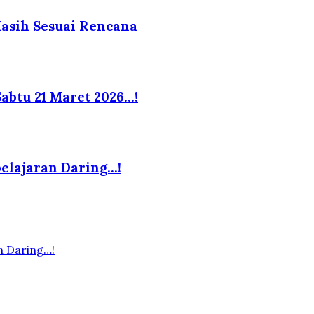
Masih Sesuai Rencana
abtu 21 Maret 2026…!
elajaran Daring…!
n Daring…!