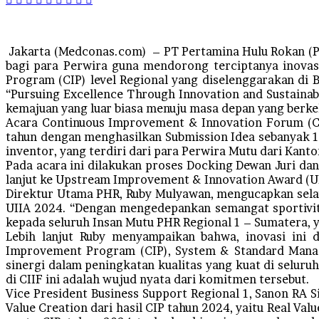
Jakarta (Medconas.com) – PT Pertamina Hulu Rokan (P
bagi para Perwira guna mendorong terciptanya inova
Program (CIP) level Regional yang diselenggarakan di
“Pursuing Excellence Through Innovation and Sustaina
kemajuan yang luar biasa menuju masa depan yang berke
Acara Continuous Improvement & Innovation Forum (CI
tahun dengan menghasilkan Submission Idea sebanyak 1
inventor, yang terdiri dari para Perwira Mutu dari Kant
Pada acara ini dilakukan proses Docking Dewan Juri dan
lanjut ke Upstream Improvement & Innovation Award (U
Direktur Utama PHR, Ruby Mulyawan, mengucapkan selam
UIIA 2024. “Dengan mengedepankan semangat sportivita
kepada seluruh Insan Mutu PHR Regional 1 – Sumatera, 
Lebih lanjut Ruby menyampaikan bahwa, inovasi ini 
Improvement Program (CIP), System & Standard Man
sinergi dalam peningkatan kualitas yang kuat di seluruh
di CIIF ini adalah wujud nyata dari komitmen tersebut.
Vice President Business Support Regional 1, Sanon RA 
Value Creation dari hasil CIP tahun 2024, yaitu Real Val