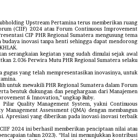
Subholding Upstream Pertamina terus memberikan ruang
Forum (CIIF) 2024 atau Forum Continuous Improvement
m Presentasi CIP PHR Regional Sumatera mengusung tema
n budaya inovasi tanpa henti sehingga dapat mendorong
AKHLAK.
n serangkaian kegiatan yang sudah dimulai sejak awal
atkan 2.036 Perwira Mutu PHR Regional Sumatera selaku
rta gugus yang telah mempresentasikan inovasinya, untuk
tamina.
ilih untuk mewakili PHR Regional Sumatera dalam Forum
 serta bentuk dukungan dan penghargaan dari Manajemen
mprovement & Innovation,” ungkap Ruby.
4 Pilar Quality Management System, yakni Continuous
lity Management Assessment (QMA) dengan membangun
i. Apresiasi yang diberikan pada inovasi-inovasi terbaik
IIF 2024 ini berhasil memberikan penciptaan nilai atau
i pencapaian tahun 2023). “Hal ini menunjukkan kontribusi