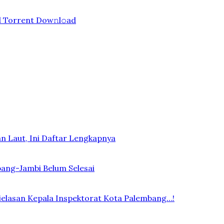
d Torrent Dow𝚗l𝚘аd
n Laut, Ini Daftar Lengkapnya
bang-Jambi Belum Selesai
elasan Kepala Inspektorat Kota Palembang…!