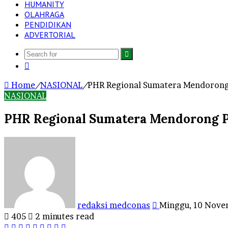
HUMANITY
OLAHRAGA
PENDIDIKAN
ADVERTORIAL
Search
Log
for
In
Home
/
NASIONAL
/
PHR Regional Sumatera Mendorong P
NASIONAL
PHR Regional Sumatera Mendorong Pen
Send
an
email
redaksi medconas
Minggu, 10 Nove
405
2 minutes read
Facebook
Twitter
LinkedIn
Tumblr
Pinterest
Reddit
VKontakte
Odnoklassniki
Pocket