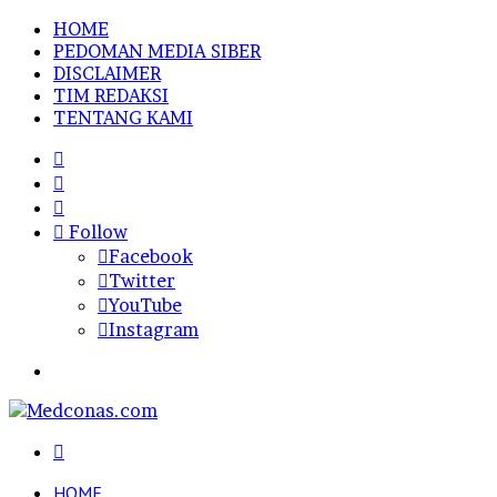
HOME
PEDOMAN MEDIA SIBER
DISCLAIMER
TIM REDAKSI
TENTANG KAMI
Sidebar
Random
Article
Log
In
Follow
Facebook
Twitter
YouTube
Instagram
Menu
Search
for
HOME