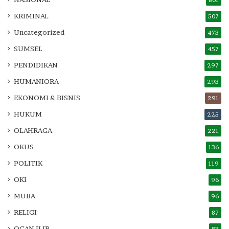
801
KRIMINAL
507
Uncategorized
473
SUMSEL
457
PENDIDIKAN
297
HUMANIORA
293
EKONOMI & BISNIS
291
HUKUM
225
OLAHRAGA
221
OKUS
136
POLITIK
119
OKI
96
MUBA
96
RELIGI
87
OGAN ILIR