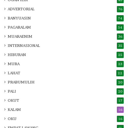
83
ADVERTORIAL
76
BANYUASIN
74
PAGARALAM
54
MUARAENIM
36
INTERNASIONAL
35
HIBURAN
25
MURA
23
LAHAT
22
PRABUMULIH
20
PALI
20
OKUT
17
KALAM
16
OKU
16
EMPAT LAWANG