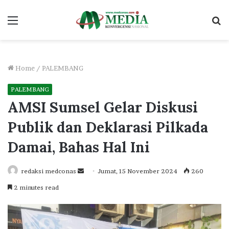
Menu
S
fo
Home
/
PALEMBANG
PALEMBANG
AMSI Sumsel Gelar Diskusi
Publik dan Deklarasi Pilkada
Damai, Bahas Hal Ini
Send
redaksi medconas
Jumat, 15 November 2024
260
an
2 minutes read
email