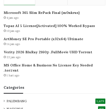
Microsoft 365 Slim RePack Final {m0nkrus}
4 jam ago
Topaz AI 5 License[Activated] 100% Worked Bypass
10 jam ago
ArtMoney SE Pro Portable (x32x64) Ultimate
16 jam ago
Verity 2026 BluRay 2160𝚙 .FullMov𝗂e UHD Torrent
22 jam ago
MS Office Home & Business No License Key Needed
.tоr𝚛еnt
1 hari ago
Categories
PALEMBANG
1,679
NASIONAL