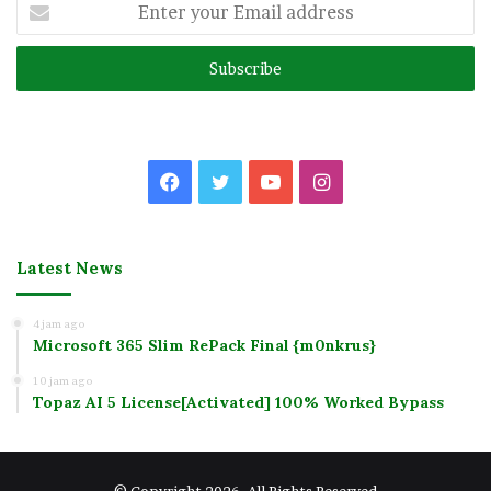
Enter
your
Email
address
Facebook
Twitter
YouTube
Instagram
Latest News
4 jam ago
Microsoft 365 Slim RePack Final {m0nkrus}
10 jam ago
Topaz AI 5 License[Activated] 100% Worked Bypass