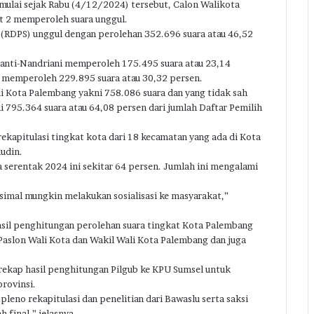
 mulai sejak Rabu (4/12/2024) tersebut, Calon Walikota
t 2 memperoleh suara unggul.
(RDPS) unggul dengan perolehan 352.696 suara atau 46,52
rianti-Nandriani memperoleh 175.495 suara atau 23,14
 memperoleh 229.895 suara atau 30,32 persen.
di Kota Palembang yakni 758.086 suara dan yang tidak sah
ni 795.364 suara atau 64,08 persen dari jumlah Daftar Pemilih
ekapitulasi tingkat kota dari 18 kecamatan yang ada di Kota
udin.
 serentak 2024 ini sekitar 64 persen. Jumlah ini mengalami
imal mungkin melakukan sosialisasi ke masyarakat,”
asil penghitungan perolehan suara tingkat Kota Palembang
3 Paslon Wali Kota dan Wakil Wali Kota Palembang dan juga
ekap hasil penghitungan Pilgub ke KPU Sumsel untuk
rovinsi.
pleno rekapitulasi dan penelitian dari Bawaslu serta saksi
 final,” jelasnya.