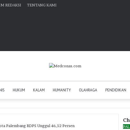
IM REDAKSI
TENTANG KAMI
NIS
HUKUM
KALAM
HUMANITY
OLAHRAGA
PENDIDIKAN
Ch
Kota Palembang RDPS Unggul 46,52 Persen
Clo
PA