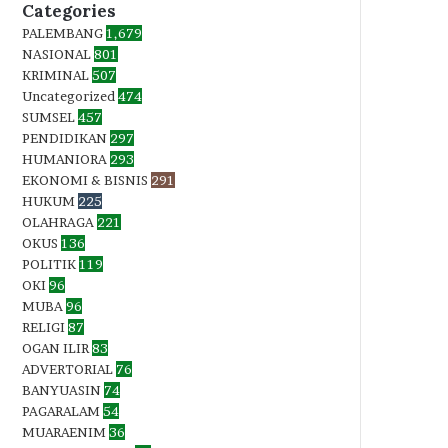
Categories
PALEMBANG
1,679
NASIONAL
801
KRIMINAL
507
Uncategorized
474
SUMSEL
457
PENDIDIKAN
297
HUMANIORA
293
EKONOMI & BISNIS
291
HUKUM
225
OLAHRAGA
221
OKUS
136
POLITIK
119
OKI
96
MUBA
96
RELIGI
87
OGAN ILIR
83
ADVERTORIAL
76
BANYUASIN
74
PAGARALAM
54
MUARAENIM
36