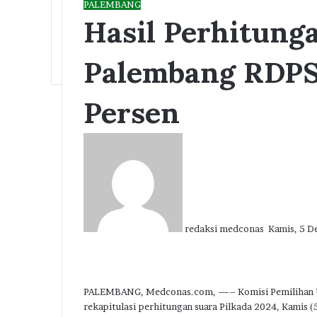
PALEMBANG
Hasil Perhitung
Palembang RDPS
Persen
Send
an
email
redaksi medconas
Kamis, 5 
Facebook
Twitter
LinkedIn
Tumblr
Pinterest
Reddit
VKontakte
Odnoklassniki
Pocket
PALEMBANG, Medconas.com, —– Komisi Pemilihan U
rekapitulasi perhitungan suara Pilkada 2024, Kamis (