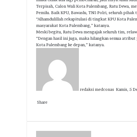
Terpisah, Calon Wali Kota Palembang, Ratu Dewa, me
Pemilu. Baik KPU, Bawaslu, TNI-Polri, seluruh pihak
“Alhamdulillah rekapitulasi di tingkat KPU Kota Palem
masyarakat Kota Palembang,” katanya.
Meski begitu, Ratu Dewa mengajak seluruh tim, relaw
“Dengan hasil ini juga, maka hilangkan semua atrib
Kota Palembang ke depan,” katanya.
Send
an
email
redaksi medconas
Kamis, 5 
Facebook
Twitter
LinkedIn
Tumblr
Pinterest
Reddit
VKontakte
Odnoklassniki
Pocket
Share
Facebook
Twitter
LinkedIn
Tumblr
Pinterest
Reddit
VKontakte
Odnoklassniki
Pocket
Share
Print
via
Email