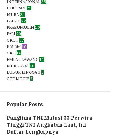
INTERNASIONAL
35
HIBURAN
25
MURA
23
LAHAT
22
PRABUMULIH
20
PALI
20
OKUT
17
KALAM
16
OKU
16
EMPAT LAWANG
11
MURATARA
10
LUBUK LINGGAU
8
OTOMOTIF
7
Popular Posts
Panglima TNI Mutasi 33 Perwira
Tinggi TNI Angkatan Laut, Ini
Daftar Lengkapnya