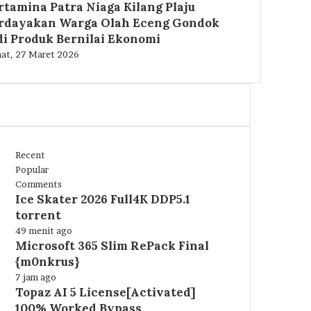
rtamina Patra Niaga Kilang Plaju
rdayakan Warga Olah Eceng Gondok
di Produk Bernilai Ekonomi
at, 27 Maret 2026
Recent
Popular
Comments
Ice Skater 2026 Full4K DDP5.1
torrent
49 menit ago
Microsoft 365 Slim RePack Final
{m0nkrus}
7 jam ago
Topaz AI 5 License[Activated]
100% Worked Bypass