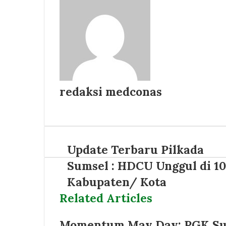
redaksi medconas
Website
Update Terbaru Pilkada
Sumsel : HDCU Unggul di 10
Kabupaten/ Kota
Related Articles
Momentum May Day: PGK Sum