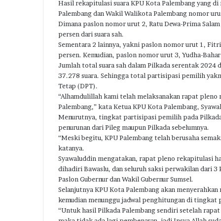
Hasil rekapitulasi suara KPU Kota Palembang yang di
Palembang dan Wakil Walikota Palembang nomor uru
Dimana paslon nomor urut 2, Ratu Dewa-Prima Salam 
persen dari suara sah.
Sementara 2 lainnya, yakni paslon nomor urut 1, Fit
persen. Kemudian, paslon nomor urut 3, Yudha-Bahar
Jumlah total suara sah dalam Pilkada serentak 2024 
37.278 suara. Sehingga total partisipasi pemilih yak
Tetap (DPT).
“Alhamdulillah kami telah melaksanakan rapat pleno r
Palembang,” kata Ketua KPU Kota Palembang, Syawal
Menurutnya, tingkat partisipasi pemilih pada Pilkada
penurunan dari Pileg maupun Pilkada sebelumnya.
“Meski begitu, KPU Palembang telah berusaha semaks
katanya.
Syawaluddin mengatakan, rapat pleno rekapitulasi h
dihadiri Bawaslu, dan seluruh saksi perwakilan dari 
Paslon Gubernur dan Wakil Gubernur Sumsel.
Selanjutnya KPU Kota Palembang akan menyerahkan r
kemudian menunggu jadwal penghitungan di tingkat p
“Untuk hasil Pilkada Palembang sendiri setelah rapat 
maka tidak ada lagi pembenaran, jadi Insya Allah sudah