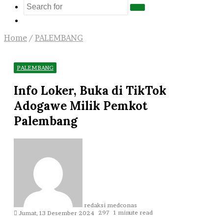
Search
Log
for
In
Home
/
PALEMBANG
PALEMBANG
Info Loker, Buka di TikTok
Adogawe Milik Pemkot
Palembang
Send
an
email
redaksi medconas
297
1 minute read
Jumat, 13 Desember 2024