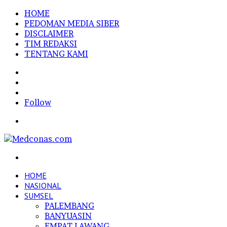
HOME
PEDOMAN MEDIA SIBER
DISCLAIMER
TIM REDAKSI
TENTANG KAMI
Sidebar
Random
Article
Log
In
Follow
Menu
Search
for
HOME
NASIONAL
SUMSEL
PALEMBANG
BANYUASIN
EMPAT LAWANG