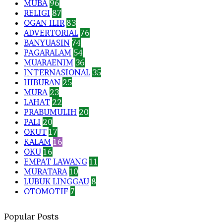
MUBA
96
RELIGI
87
OGAN ILIR
83
ADVERTORIAL
76
BANYUASIN
74
PAGARALAM
54
MUARAENIM
36
INTERNASIONAL
35
HIBURAN
25
MURA
23
LAHAT
22
PRABUMULIH
20
PALI
20
OKUT
17
KALAM
16
OKU
16
EMPAT LAWANG
11
MURATARA
10
LUBUK LINGGAU
8
OTOMOTIF
7
Popular Posts