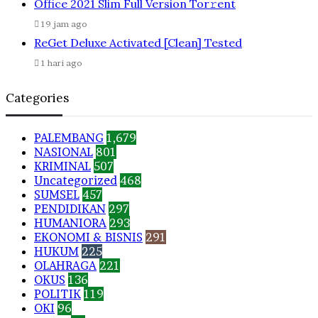
Office 2021 Slim Full Version Tor𝚛ent
19 jam ago
ReGet Deluxe Activated [Clean] Tested
1 hari ago
Categories
PALEMBANG
1,679
NASIONAL
801
KRIMINAL
507
Uncategorized
468
SUMSEL
457
PENDIDIKAN
297
HUMANIORA
293
EKONOMI & BISNIS
291
HUKUM
225
OLAHRAGA
221
OKUS
136
POLITIK
119
OKI
96