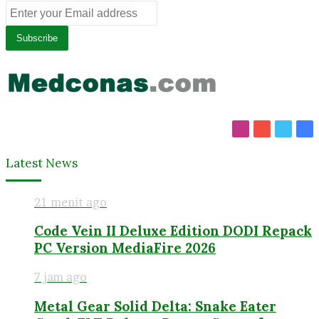
Enter
your
Email
address
Instagram
YouTube
Twitt
Fa
Latest News
21 menit ago
Code Vein II Deluxe Edition DODI Repack
PC Version MediaFire 2026
7 jam ago
Metal Gear Solid Delta: Snake Eater