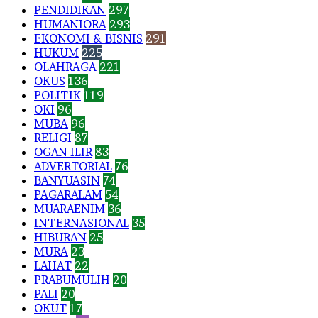
PENDIDIKAN
297
HUMANIORA
293
EKONOMI & BISNIS
291
HUKUM
225
OLAHRAGA
221
OKUS
136
POLITIK
119
OKI
96
MUBA
96
RELIGI
87
OGAN ILIR
83
ADVERTORIAL
76
BANYUASIN
74
PAGARALAM
54
MUARAENIM
36
INTERNASIONAL
35
HIBURAN
25
MURA
23
LAHAT
22
PRABUMULIH
20
PALI
20
OKUT
17