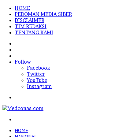
HOME
PEDOMAN MEDIA SIBER
DISCLAIMER
TIM REDAKSI
TENTANG KAMI
Sidebar
Random
Article
Log
In
Follow
Facebook
Twitter
YouTube
Instagram
Menu
Search
for
HOME
NASIONAL