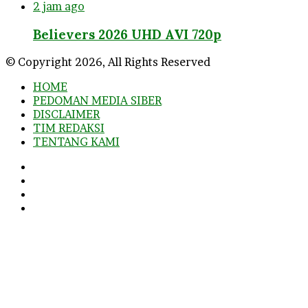
2 jam ago
Believers 2026 UHD AVI 720p
© Copyright 2026, All Rights Reserved
HOME
PEDOMAN MEDIA SIBER
DISCLAIMER
TIM REDAKSI
TENTANG KAMI
Facebook
Twitter
YouTube
Instagram
Facebook
Twitter
WhatsApp
Telegram
Viber
Back
to
top
button