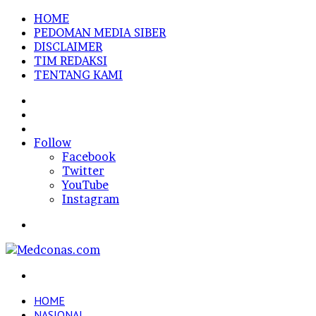
HOME
PEDOMAN MEDIA SIBER
DISCLAIMER
TIM REDAKSI
TENTANG KAMI
Sidebar
Random
Article
Log
In
Follow
Facebook
Twitter
YouTube
Instagram
Menu
Search
for
HOME
NASIONAL