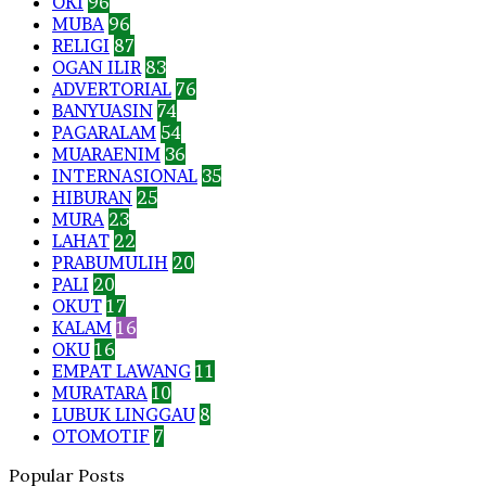
OKI
96
MUBA
96
RELIGI
87
OGAN ILIR
83
ADVERTORIAL
76
BANYUASIN
74
PAGARALAM
54
MUARAENIM
36
INTERNASIONAL
35
HIBURAN
25
MURA
23
LAHAT
22
PRABUMULIH
20
PALI
20
OKUT
17
KALAM
16
OKU
16
EMPAT LAWANG
11
MURATARA
10
LUBUK LINGGAU
8
OTOMOTIF
7
Popular Posts