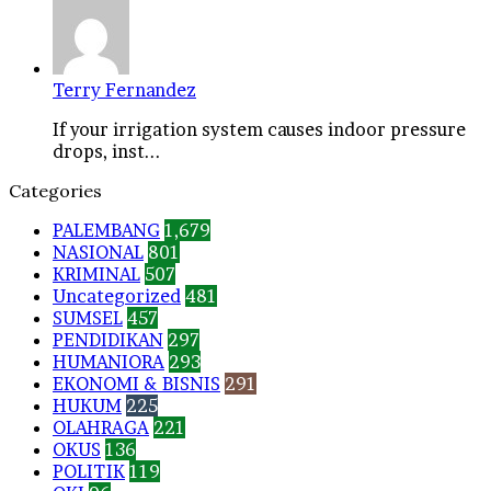
Terry Fernandez
If your irrigation system causes indoor pressure
drops, inst...
Categories
PALEMBANG
1,679
NASIONAL
801
KRIMINAL
507
Uncategorized
481
SUMSEL
457
PENDIDIKAN
297
HUMANIORA
293
EKONOMI & BISNIS
291
HUKUM
225
OLAHRAGA
221
OKUS
136
POLITIK
119