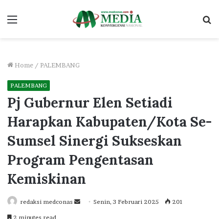
Menu
S
fo
Home
/
PALEMBANG
PALEMBANG
Pj Gubernur Elen Setiadi
Harapkan Kabupaten/Kota Se-
Sumsel Sinergi Sukseskan
Program Pengentasan
Kemiskinan
Send
redaksi medconas
Senin, 3 Februari 2025
201
an
2 minutes read