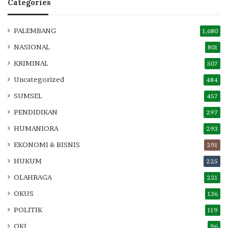
Categories
PALEMBANG
1,680
NASIONAL
801
KRIMINAL
507
Uncategorized
484
SUMSEL
457
PENDIDIKAN
297
HUMANIORA
293
EKONOMI & BISNIS
291
HUKUM
225
OLAHRAGA
221
OKUS
136
POLITIK
119
OKI
96