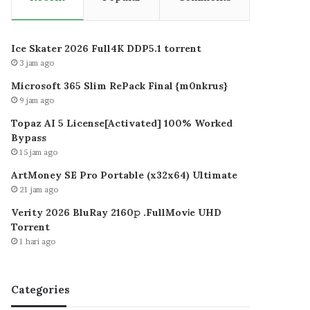
Ice Skater 2026 Full4K DDP5.1 torrent
3 jam ago
Microsoft 365 Slim RePack Final {m0nkrus}
9 jam ago
Topaz AI 5 License[Activated] 100% Worked
Bypass
15 jam ago
ArtMoney SE Pro Portable (x32x64) Ultimate
21 jam ago
Verity 2026 BluRay 2160𝚙 .FullMov𝗂e UHD
Torrent
1 hari ago
Categories