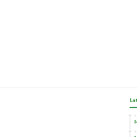
La
3
I
m
9