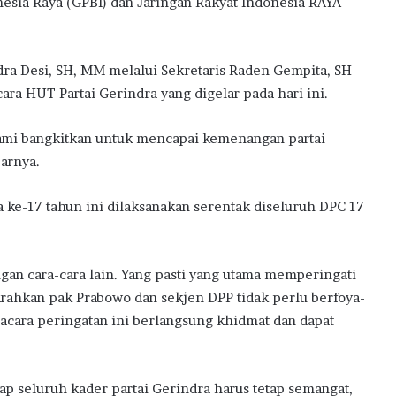
esia Raya (GPBI) dan Jaringan Rakyat Indonesia RAYA
dra Desi, SH, MM melalui Sekretaris Raden Gempita, SH
ra HUT Partai Gerindra yang digelar pada hari ini.
 kami bangkitkan untuk mencapai kemenangan partai
jarnya.
ke-17 tahun ini dilaksanakan serentak diseluruh DPC 17
n cara-cara lain. Yang pasti yang utama memperingati
diarahkan pak Prabowo dan sekjen DPP tidak perlu berfoya-
acara peringatan ini berlangsung khidmat dan dapat
p seluruh kader partai Gerindra harus tetap semangat,