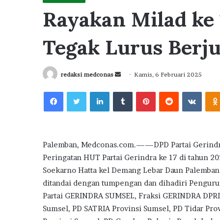
Rayakan Milad ke 
Tegak Lurus Berj
Send
redaksi medconas
Kamis, 6 Februari 2025
an
Facebook
Twitter
LinkedIn
Tumblr
Pinterest
Reddit
VKont
email
Palemban, Medconas.com.——DPD Partai Gerindra
Peringatan HUT Partai Gerindra ke 17 di tahun 2
Soekarno Hatta kel Demang Lebar Daun Palemban
ditandai dengan tumpengan dan dihadiri Pengu
Partai GERINDRA SUMSEL, Fraksi GERINDRA DPRD 
Sumsel, PD SATRIA Provinsi Sumsel, PD Tidar Pro