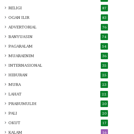
RELIGI
87
OGAN ILIR
83
ADVERTORIAL
76
BANYUASIN
74
PAGARALAM
54
MUARAENIM
36
INTERNASIONAL
35
HIBURAN
25
MURA
23
LAHAT
22
PRABUMULIH
20
PALI
20
OKUT
17
KALAM
16