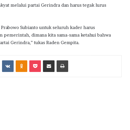
at melalui partai Gerindra dan harus tegak lurus
 Prabowo Subianto untuk seluruh kader harus
pemerintah, dimana kita sama-sama ketahui bahwa
rtai Gerindra,” tukas Raden Gempita.
st
Reddit
VKontakte
Odnoklassniki
Pocket
Share via Email
Print