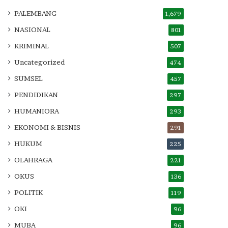
PALEMBANG
1,679
NASIONAL
801
KRIMINAL
507
Uncategorized
474
SUMSEL
457
PENDIDIKAN
297
HUMANIORA
293
EKONOMI & BISNIS
291
HUKUM
225
OLAHRAGA
221
OKUS
136
POLITIK
119
OKI
96
MUBA
96