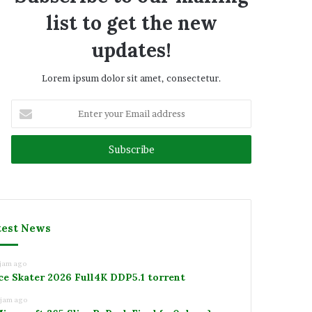
list to get the new
updates!
Lorem ipsum dolor sit amet, consectetur.
Enter
your
Email
address
test News
 jam ago
ce Skater 2026 Full4K DDP5.1 torrent
 jam ago