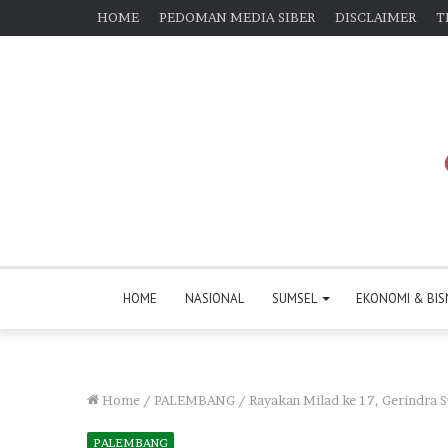
HOME
PEDOMAN MEDIA SIBER
DISCLAIMER
T
HOME
NASIONAL
SUMSEL
EKONOMI & BIS
Home
/
PALEMBANG
/
Rayakan Milad ke 17, Gerindra 
PALEMBANG