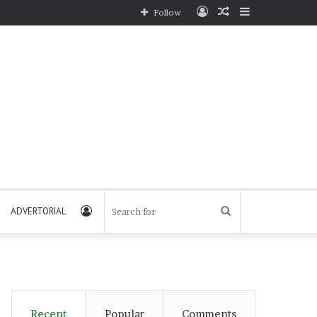
Log
Random
Sidebar
Follow
In
Article
Log
Search
ADVERTORIAL
In
for
Recent
Popular
Comments