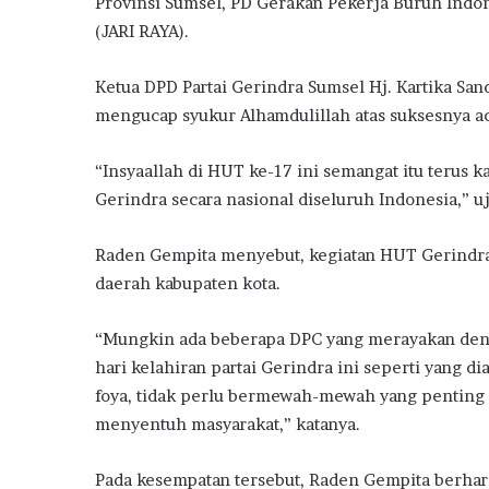
Provinsi Sumsel, PD Gerakan Pekerja Buruh Indon
(JARI RAYA).
Ketua DPD Partai Gerindra Sumsel Hj. Kartika San
mengucap syukur Alhamdulillah atas suksesnya aca
“Insyaallah di HUT ke-17 ini semangat itu terus
Gerindra secara nasional diseluruh Indonesia,” u
Raden Gempita menyebut, kegiatan HUT Gerindra 
daerah kabupaten kota.
“Mungkin ada beberapa DPC yang merayakan denga
hari kelahiran partai Gerindra ini seperti yang 
foya, tidak perlu bermewah-mewah yang penting 
menyentuh masyarakat,” katanya.
Pada kesempatan tersebut, Raden Gempita berhara