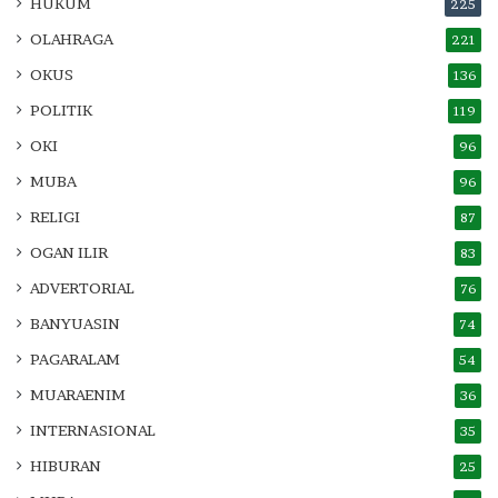
HUKUM
225
OLAHRAGA
221
OKUS
136
POLITIK
119
OKI
96
MUBA
96
RELIGI
87
OGAN ILIR
83
ADVERTORIAL
76
BANYUASIN
74
PAGARALAM
54
MUARAENIM
36
INTERNASIONAL
35
HIBURAN
25