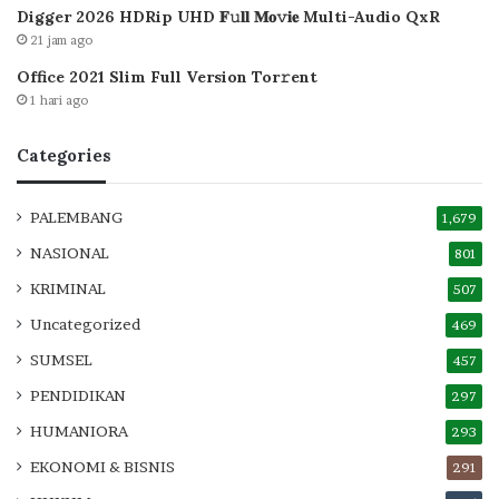
Digger 2026 HDRip UHD 𝐅𝚞𝐥𝐥 𝐌𝐨𝚟𝐢𝐞 Multi-Audio QxR
21 jam ago
Office 2021 Slim Full Version Tor𝚛ent
1 hari ago
Categories
PALEMBANG
1,679
NASIONAL
801
KRIMINAL
507
Uncategorized
469
SUMSEL
457
PENDIDIKAN
297
HUMANIORA
293
EKONOMI & BISNIS
291