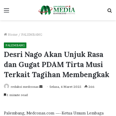
Menu
S
fo
Home
/
PALEMBANG
PALEMBANG
Desri Nago Akan Unjuk Rasa
dan Gugat PDAM Tirta Musi
Terkait Tagihan Membengkak
Send
redaksi medconas
Selasa, 4 Maret 2025
266
an
1 minute read
email
Palembang, Medconas.com —-Ketua Umum Lembaga