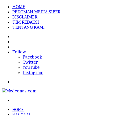
HOME
PEDOMAN MEDIA SIBER
DISCLAIMER
TIM REDAKSI
TENTANG KAMI
Sidebar
Random
Article
Log
In
Follow
Facebook
Twitter
YouTube
Instagram
Menu
Search
for
HOME
NASIONAL