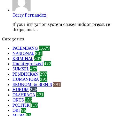
Terry Fernandez
If your irrigation system causes indoor pressure
drops, inst...
Categories
PALEMBANG
1,679
NASIONAL
801
KRIMINAL
507
Uncategorized
472
SUMSEL
457
PENDIDIKAN
297
HUMANIORA
293
EKONOMI & BISNIS
291
HUKUM
225
OLAHRAGA
221
OKUS
136
POLITIK
119
OKI
96
MUBA
96