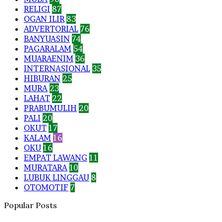
RELIGI
87
OGAN ILIR
83
ADVERTORIAL
76
BANYUASIN
74
PAGARALAM
54
MUARAENIM
36
INTERNASIONAL
35
HIBURAN
25
MURA
23
LAHAT
22
PRABUMULIH
20
PALI
20
OKUT
17
KALAM
16
OKU
16
EMPAT LAWANG
11
MURATARA
10
LUBUK LINGGAU
8
OTOMOTIF
7
Popular Posts