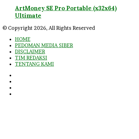
ArtMoney SE Pro Portable (x32x64)
Ultimate
© Copyright 2026, All Rights Reserved
HOME
PEDOMAN MEDIA SIBER
DISCLAIMER
TIM REDAKSI
TENTANG KAMI
Facebook
Twitter
YouTube
Instagram
Facebook
Twitter
WhatsApp
Telegram
Viber
Back
to
top
button