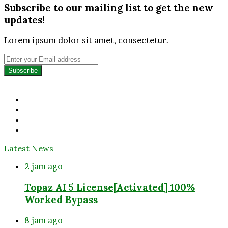
Subscribe to our mailing list to get the new
updates!
Lorem ipsum dolor sit amet, consectetur.
Enter
your
Email
address
Facebook
Twitter
YouTube
Instagram
Latest News
2 jam ago
Topaz AI 5 License[Activated] 100%
Worked Bypass
8 jam ago