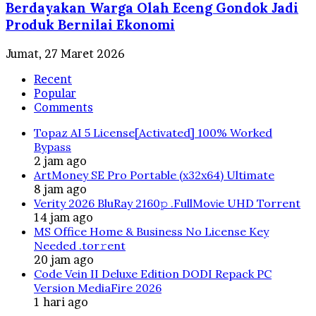
Berdayakan Warga Olah Eceng Gondok Jadi
Produk Bernilai Ekonomi
Jumat, 27 Maret 2026
Recent
Popular
Comments
Topaz AI 5 License[Activated] 100% Worked
Bypass
2 jam ago
ArtMoney SE Pro Portable (x32x64) Ultimate
8 jam ago
Verity 2026 BluRay 2160𝚙 .FullMov𝗂e UHD Torrent
14 jam ago
MS Office Home & Business No License Key
Needed .tоr𝚛еnt
20 jam ago
Code Vein II Deluxe Edition DODI Repack PC
Version MediaFire 2026
1 hari ago