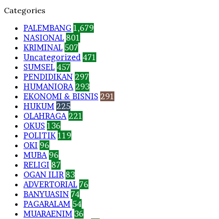
Categories
PALEMBANG
1,679
NASIONAL
801
KRIMINAL
507
Uncategorized
471
SUMSEL
457
PENDIDIKAN
297
HUMANIORA
293
EKONOMI & BISNIS
291
HUKUM
225
OLAHRAGA
221
OKUS
136
POLITIK
119
OKI
96
MUBA
96
RELIGI
87
OGAN ILIR
83
ADVERTORIAL
76
BANYUASIN
74
PAGARALAM
54
MUARAENIM
36