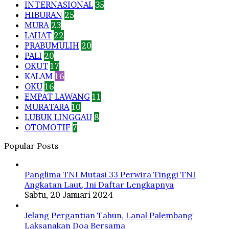
INTERNASIONAL
35
HIBURAN
25
MURA
23
LAHAT
22
PRABUMULIH
20
PALI
20
OKUT
17
KALAM
16
OKU
16
EMPAT LAWANG
11
MURATARA
10
LUBUK LINGGAU
8
OTOMOTIF
7
Popular Posts
Panglima TNI Mutasi 33 Perwira Tinggi TNI
Angkatan Laut, Ini Daftar Lengkapnya
Sabtu, 20 Januari 2024
Jelang Pergantian Tahun, Lanal Palembang
Laksanakan Doa Bersama