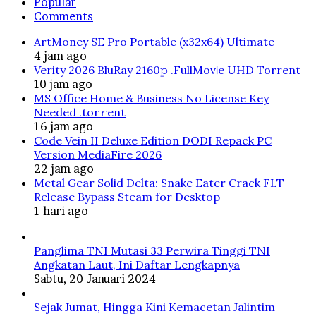
Popular
Comments
ArtMoney SE Pro Portable (x32x64) Ultimate
4 jam ago
Verity 2026 BluRay 2160𝚙 .FullMov𝗂e UHD Torrent
10 jam ago
MS Office Home & Business No License Key
Needed .tоr𝚛еnt
16 jam ago
Code Vein II Deluxe Edition DODI Repack PC
Version MediaFire 2026
22 jam ago
Metal Gear Solid Delta: Snake Eater Crack FLT
Release Bypass Steam for Desktop
1 hari ago
Panglima TNI Mutasi 33 Perwira Tinggi TNI
Angkatan Laut, Ini Daftar Lengkapnya
Sabtu, 20 Januari 2024
Sejak Jumat, Hingga Kini Kemacetan Jalintim