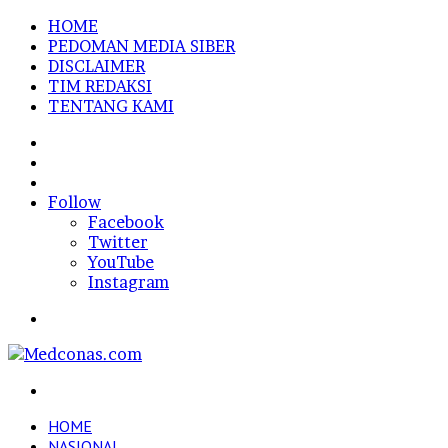
HOME
PEDOMAN MEDIA SIBER
DISCLAIMER
TIM REDAKSI
TENTANG KAMI
Sidebar
Random
Article
Log
In
Follow
Facebook
Twitter
YouTube
Instagram
Menu
Search
for
HOME
NASIONAL