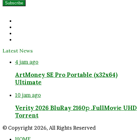
your
Email
address
Facebook
Twitter
YouTube
Instagram
Latest News
4 jam ago
ArtMoney SE Pro Portable (x32x64)
Ultimate
10 jam ago
Verity 2026 BluRay 2160𝚙 .FullMov𝗂e UHD
Torrent
© Copyright 2026, All Rights Reserved
HOME