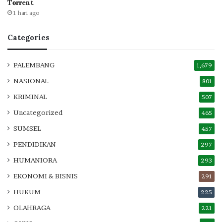
T𝐨𝐫𝐫ent
1 hari ago
Categories
PALEMBANG
1,679
NASIONAL
801
KRIMINAL
507
Uncategorized
465
SUMSEL
457
PENDIDIKAN
297
HUMANIORA
293
EKONOMI & BISNIS
291
HUKUM
225
OLAHRAGA
221