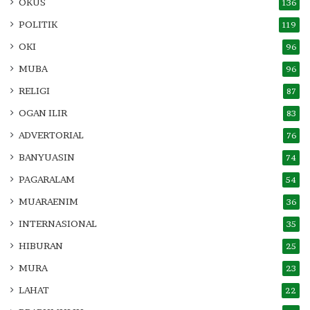
OKUS
136
POLITIK
119
OKI
96
MUBA
96
RELIGI
87
OGAN ILIR
83
ADVERTORIAL
76
BANYUASIN
74
PAGARALAM
54
MUARAENIM
36
INTERNASIONAL
35
HIBURAN
25
MURA
23
LAHAT
22