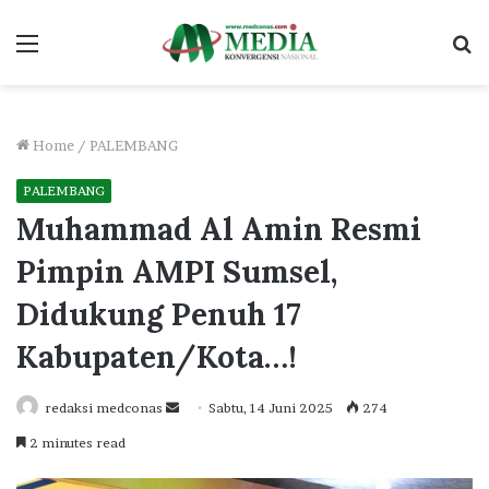
Menu
S
fo
Home
/
PALEMBANG
PALEMBANG
Muhammad Al Amin Resmi
Pimpin AMPI Sumsel,
Didukung Penuh 17
Kabupaten/Kota…!
Send
redaksi medconas
Sabtu, 14 Juni 2025
274
an
2 minutes read
email