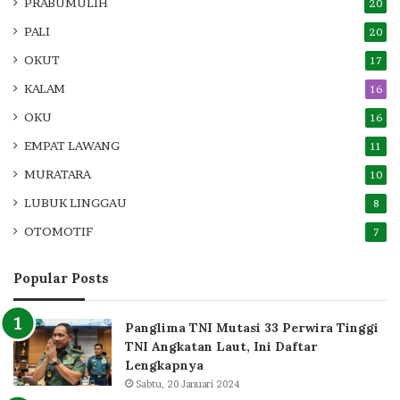
PRABUMULIH
20
PALI
20
OKUT
17
KALAM
16
OKU
16
EMPAT LAWANG
11
MURATARA
10
LUBUK LINGGAU
8
OTOMOTIF
7
Popular Posts
Panglima TNI Mutasi 33 Perwira Tinggi
TNI Angkatan Laut, Ini Daftar
Lengkapnya
Sabtu, 20 Januari 2024